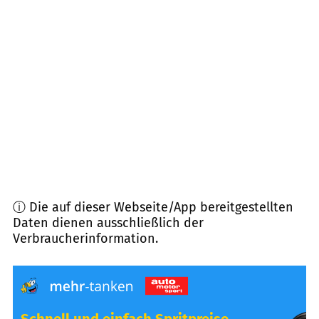
87463
Dietmannsried
(
10,8
km Entfernung)
87480
Weitnau
(
11,2
km Entfernung)
87448
Waltenhofen
(
11,3
km Entfernung)
87490
Haldenwang
(
12,0
km Entfernung)
ⓘ Die auf dieser Webseite/App bereitgestellten
Daten dienen ausschließlich der
Verbraucherinformation.
Schnell und einfach Spritpreise