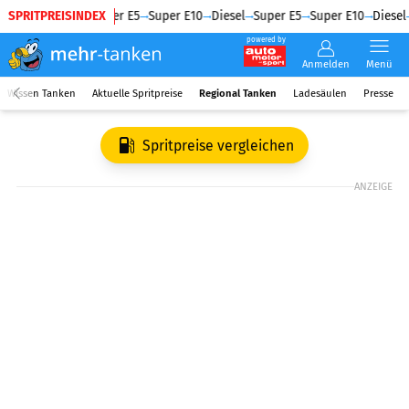
SPRITPREISINDEX
Diesel
Super E5
Super E10
Diesel
Super E5
Super E10
Diesel
powered by
Anmelden
Menü
Wissen Tanken
Aktuelle Spritpreise
Regional Tanken
Ladesäulen
Presse
Spritpreise vergleichen
ANZEIGE