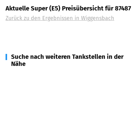
Aktuelle Super (E5) Preisübersicht für 87487
Zurück zu den Ergebnissen in
Wiggensbach
Suche nach weiteren Tankstellen in der
Nähe
87474
Buchenberg
(
4,3
km Entfernung)
87439
Kempten (Allgäu)
(
4,8
km Entfernung)
87452
Altusried
(
5,9
km Entfernung)
87435
Kempten (Allgäu)
(
7,7
km Entfernung)
87493
Lauben
(
8,1
km Entfernung)
87437
Kempten (Allgäu)
(
9,4
km Entfernung)