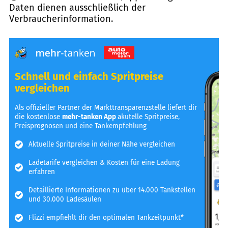
Daten dienen ausschließlich der
Verbraucherinformation.
Schnell und einfach Spritpreise
vergleichen
Als offizieller Partner der Markttransparenzstelle liefert dir
die kostenlose
mehr-tanken App
akutelle Spritpreise,
Preisprognosen und eine Tankempfehlung
Aktuelle Spritpreise in deiner Nähe vergleichen
Ladetarife vergleichen & Kosten für eine Ladung
erfahren
Detaillierte Informationen zu über 14.000 Tankstellen
und 30.000 Ladesäulen
Flizzi empfiehlt dir den optimalen Tankzeitpunkt*