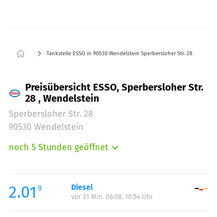
Tankstelle ESSO in 90530 Wendelstein Sperbersloher Str. 28
Preisübersicht ESSO, Sperbersloher Str.
28 , Wendelstein
Sperbersloher Str. 28
90530 Wendelstein
noch 5 Stunden geöffnet
Montag:
07:00-19:00
Dienstag:
07:00-19:00
Mittwoch:
07:00-19:00
2.01
Diesel
9
vor 31 Min. 06.08. 10:54 Uhr
Donnerstag:
07:00-19:00
Freitag:
07:00-19:00