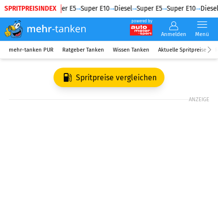
SPRITPREISINDEX
Diesel
Super E5
Super E10
Diesel
Super E5
Super E10
Diesel
powered by
Anmelden
Menü
mehr-tanken PUR
Ratgeber Tanken
Wissen Tanken
Aktuelle Spritpreise
R
Spritpreise vergleichen
ANZEIGE