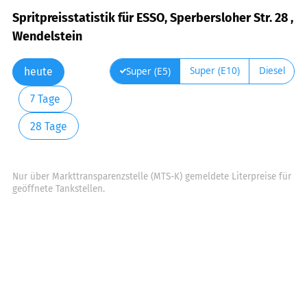
Spritpreisstatistik für ESSO, Sperbersloher Str. 28 ,
Wendelstein
Super (E10)
Diesel
Super (E5)
heute
7 Tage
28 Tage
Nur über Markttransparenzstelle (MTS-K) gemeldete Literpreise für
geöffnete Tankstellen.