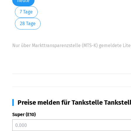
heute
7 Tage
28 Tage
Nur über Markttransparenzstelle (MTS-K) gemeldete Liter
Preise melden für Tankstelle Tankstel
Super (E10)