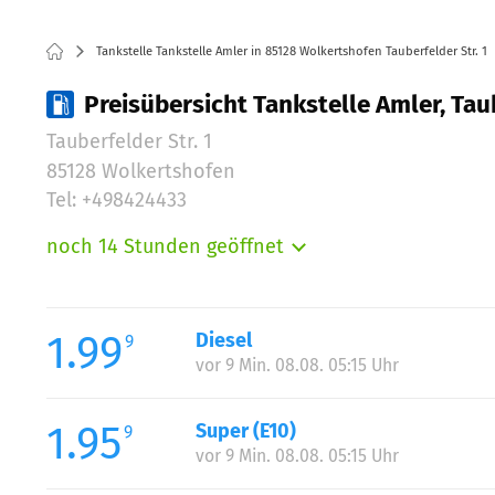
Tankstelle Tankstelle Amler in 85128 Wolkertshofen Tauberfelder Str. 1
Preisübersicht Tankstelle Amler, Tau
Tauberfelder Str. 1
85128 Wolkertshofen
Tel: +498424433
noch 14 Stunden geöffnet
Montag:
Dienstag:
Mittwoch:
1.99
Diesel
9
Donnerstag:
vor 9 Min. 08.08. 05:15 Uhr
Freitag:
Samstag:
1.95
Super (E10)
9
Sonntag:
vor 9 Min. 08.08. 05:15 Uhr