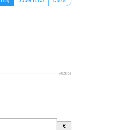
 (E5)
Super (E10)
Diesel
ANZEIGE
€