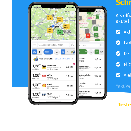
Schn
Als off
akutel
Akt
Lad
Det
Fli
Vie
*aktiv
Teste