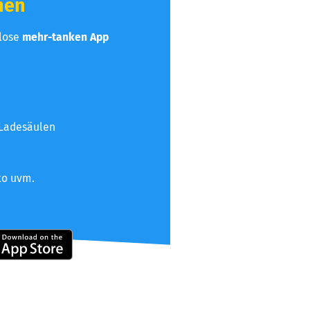
hen
nlose
mehr-tanken App
 Ladesäulen
to uvm.