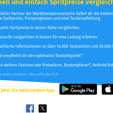
ell und einfach Spritpreise vergleic
izieller Partner der Markttransparenzstelle liefert dir die koste
le Spritpreise, Preisprognosen und eine Tankempfehlung
uelle Spritpreise in deiner Nähe vergleichen
etarife vergleichen & Kosten für eine Ladung erfahren
aillierte Informationen zu über 14.000 Tankstellen und 30.000
zzi empfiehlt dir den optimalen Tankzeitpunkt*
le weitere Features wie Preisalarm, Routenplaner*, Android Au
es mehr-tanken+ Abo erforderlich
 jetzt die mehr-tanken App