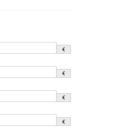
€
€
€
€