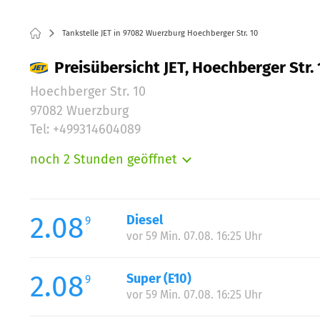
Tankstelle JET in 97082 Wuerzburg Hoechberger Str. 10
Preisübersicht JET, Hoechberger Str.
Hoechberger Str. 10
97082 Wuerzburg
Tel: +499314604089
noch 2 Stunden geöffnet
Montag:
Dienstag:
Mittwoch:
2.08
Diesel
9
Donnerstag:
vor 59 Min. 07.08. 16:25 Uhr
Freitag:
Samstag:
2.08
Super (E10)
9
Sonntag:
vor 59 Min. 07.08. 16:25 Uhr
Feiertag: