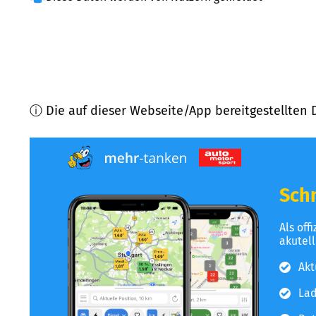
ⓘ Die auf dieser Webseite/App bereitgestellten 
Schn
Als off
akutel
Akt
Lad