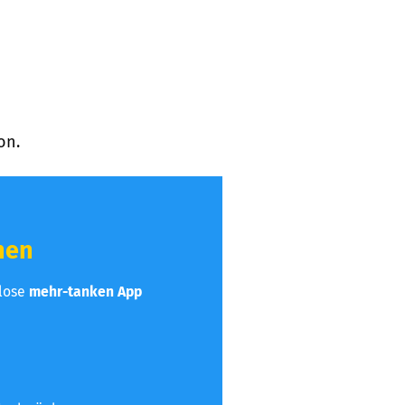
on.
hen
nlose
mehr-tanken App