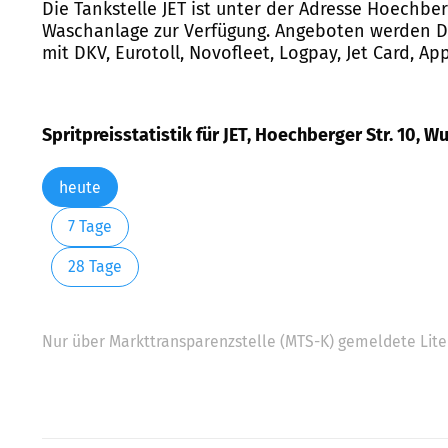
Die Tankstelle JET ist unter der Adresse Hoechbe
Waschanlage zur Verfügung. Angeboten werden Die
mit DKV, Eurotoll, Novofleet, Logpay, Jet Card, Ap
Spritpreisstatistik für JET, Hoechberger Str. 10, 
heute
7 Tage
28 Tage
Nur über Markttransparenzstelle (MTS-K) gemeldete Liter