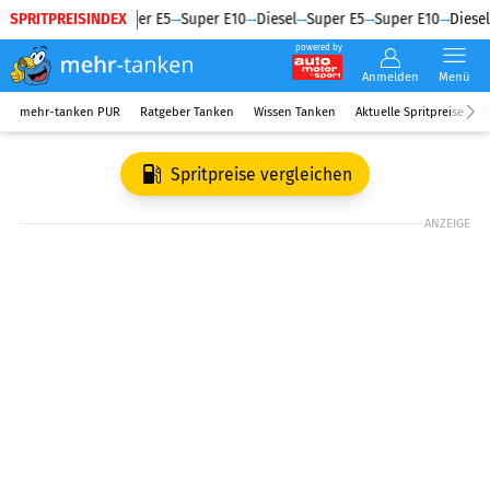
SPRITPREISINDEX
Diesel
Super E5
Super E10
Diesel
Super E5
Super E10
Diesel
powered by
Anmelden
Menü
mehr-tanken PUR
Ratgeber Tanken
Wissen Tanken
Aktuelle Spritpreise
R
Spritpreise vergleichen
ANZEIGE