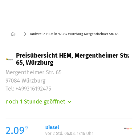
Tankstelle HEM in 97084 Würzburg Mergentheimer Str. 65
Preisübersicht HEM, Mergentheimer Str.
65, Würzburg
Mergentheimer Str. 65
97084 Würzburg
Tel: +499316192475
noch 1 Stunde geöffnet
Montag:
06:00-23:00
Dienstag:
06:00-23:00
Mittwoch:
06:00-23:00
2.09
Diesel
9
vor 2 Std. 06.08. 17:16 Uhr
Donnerstag:
06:00-23:00