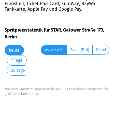
Euroshell, Ticket Plus Card, EuroWag, BayWa
Tankkarte, Apple Pay und Google Pay.
Spritpreisstatistik für STAR, Gatower Straße 173,
Berlin
Super (E10)
Diesel
Super (E5)
heute
7 Tage
28 Tage
Nur über Markttransparenzstelle (MTS-K) gemeldete Literpreise für
geöffnete Tankstellen.