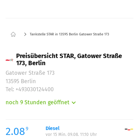
Tankstelle STAR in 13595 Berlin Gatower Straße 173
Preisübersicht STAR, Gatower Straße
173, Berlin
Gatower Straße 173
13595 Berlin
Tel: +493030124400
noch 9 Stunden geöffnet
Montag:
06:00-22:30
Dienstag:
06:00-22:30
Mittwoch:
06:00-22:30
2.08
Diesel
9
vor 15 Min. 09.08. 11:10 Uhr
Donnerstag:
06:00-22:30