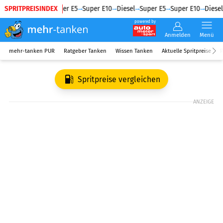
SPRITPREISINDEX
Diesel
Super E5
Super E10
Diesel
Super E5
Super E10
Diesel
powered by
Anmelden
Menü
mehr-tanken PUR
Ratgeber Tanken
Wissen Tanken
Aktuelle Spritpreise
R
Spritpreise vergleichen
ANZEIGE