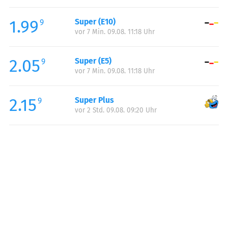
Freitag:
06:00-22:30
1.99
Super (E10)
Samstag:
06:00-22:30
9
vor 7 Min. 09.08. 11:18 Uhr
Sonntag:
06:00-22:30
2.05
Super (E5)
9
vor 7 Min. 09.08. 11:18 Uhr
2.15
Super Plus
9
vor 2 Std. 09.08. 09:20 Uhr