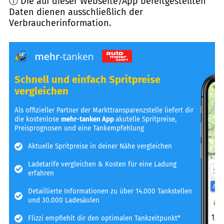
ⓘ Die auf dieser Webseite/App bereitgestellten
Daten dienen ausschließlich der
Verbraucherinformation.
Schnell und einfach Spritpreise
vergleichen
Als offizieller Partner der Markttransparenzstelle liefert dir
die kostenlose
mehr-tanken App
akutelle Spritpreise,
Preisprognosen und eine Tankempfehlung
Aktuelle Spritpreise in deiner Nähe vergleichen
Ladetarife vergleichen & Kosten für eine Ladung
erfahren
Detaillierte Informationen zu über 14.000 Tankstellen
und 30.000 Ladesäulen
Flizzi empfiehlt dir den optimalen Tankzeitpunkt*