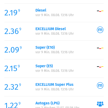
Freitag:
00:00-24:00
2.19
Diesel
Samstag:
00:00-24:00
9
vor 9 Min. 08.08. 13:16 Uhr
Sonntag:
00:00-24:00
2.36
EXCELLIUM Diesel
9
vor 9 Min. 08.08. 13:16 Uhr
2.09
Super (E10)
9
vor 9 Min. 08.08. 13:16 Uhr
2.15
Super (E5)
9
vor 9 Min. 08.08. 13:16 Uhr
2.32
EXCELLIUM Super Plus
9
vor 9 Min. 08.08. 13:16 Uhr
1.22
Autogas (LPG)
9
vor 3 Wochen 13.07. 05:39 Uhr