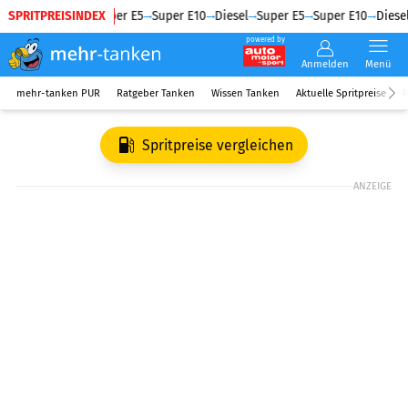
SPRITPREISINDEX
Diesel
Super E5
Super E10
Diesel
Super E5
Super E10
Diesel
powered by
Anmelden
Menü
mehr-tanken PUR
Ratgeber Tanken
Wissen Tanken
Aktuelle Spritpreise
R
Spritpreise vergleichen
ANZEIGE