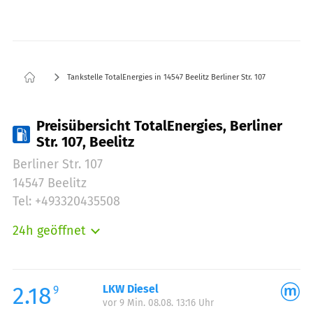
Tankstelle TotalEnergies in 14547 Beelitz Berliner Str. 107
Preisübersicht TotalEnergies, Berliner
Str. 107, Beelitz
Berliner Str. 107
14547 Beelitz
Tel: +493320435508
24h geöffnet
Montag:
00:00-24:00
Dienstag:
00:00-24:00
Mittwoch:
00:00-24:00
2.18
LKW Diesel
9
vor 9 Min. 08.08. 13:16 Uhr
Donnerstag:
00:00-24:00