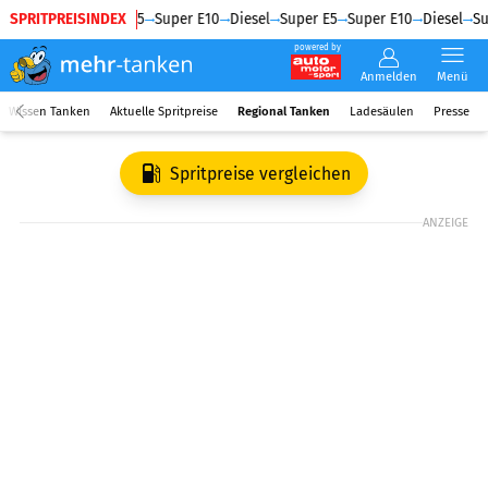
SPRITPREISINDEX
Diesel
Super E5
Super E10
Diesel
Super E5
Super E10
Diesel
Su
powered by
Anmelden
Menü
Wissen Tanken
Aktuelle Spritpreise
Regional Tanken
Ladesäulen
Presse
Spritpreise vergleichen
ANZEIGE