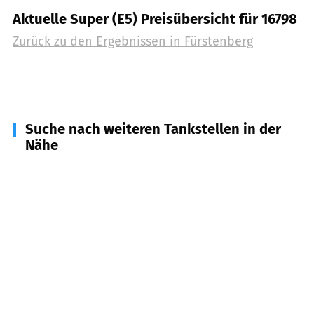
Aktuelle Super (E5) Preisübersicht für 16798
Zurück zu den Ergebnissen in
Fürstenberg
Suche nach weiteren Tankstellen in der
Nähe
17279
Lychen
(
10,4
km Entfernung)
17255
Wesenberg
(
17,2
km Entfernung)
16775
Gransee, Löwenberg
(
19,5
km Entfernung)
16792
Zehdenick
(
20,3
km Entfernung)
16831
Rheinsberg
(
21,1
km Entfernung)
17235
Neustrelitz
(
22,4
km Entfernung)