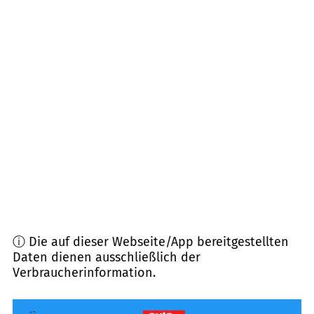
17258
Feldberger Seenlandschaft
(
23,7
km
Entfernung)
17237
Möllenbeck
(
24,1
km Entfernung)
17268
Templin, Boitzenburg u.a.
(
25,6
km
Entfernung)
16835
Lindow u.a.
(
27,2
km Entfernung)
ⓘ Die auf dieser Webseite/App bereitgestellten
Daten dienen ausschließlich der
Verbraucherinformation.