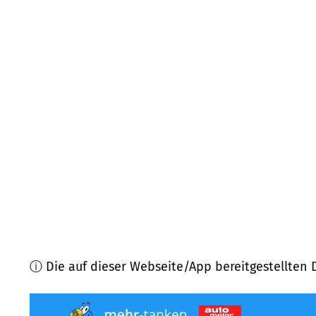
16798
Fürstenberg
(
21,1
km Entfernung)
16775
Gransee, Löwenberg
(
21,1
km Entfernung)
16816
Neuruppin
(
22,9
km Entfernung)
17237
Möllenbeck
(
24,3
km Entfernung)
17248
Rechlin
(
26,2
km Entfernung)
16909
Wittstock/Dosse, Heiligengrabe
(
27,8
km En
ⓘ Die auf dieser Webseite/App bereitgestellten 