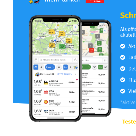
Schn
Als off
akutel
Akt
Lad
Det
Fli
Vie
*aktiv
Teste