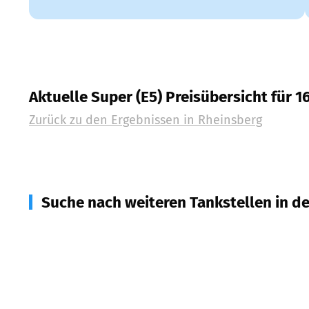
Aktuelle Super (E5) Preisübersicht für 1
Zurück zu den Ergebnissen in
Rheinsberg
Suche nach weiteren Tankstellen in d
16827
Neuruppin
(
13,7
km Entfernung)
17255
Wesenberg
(
15,5
km Entfernung)
16835
Lindow u.a.
(
18,3
km Entfernung)
17252
Mirow
(
19,5
km Entfernung)