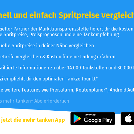
ell und einfach Spritpreise vergleic
izieller Partner der Markttransparenzstelle liefert dir die koste
le Spritpreise, Preisprognosen und eine Tankempfehlung
uelle Spritpreise in deiner Nähe vergleichen
etarife vergleichen & Kosten für eine Ladung erfahren
aillierte Informationen zu über 14.000 Tankstellen und 30.000
zzi empfiehlt dir den optimalen Tankzeitpunkt*
le weitere Features wie Preisalarm, Routenplaner*, Android Au
es mehr-tanken+ Abo erforderlich
 jetzt die mehr-tanken App