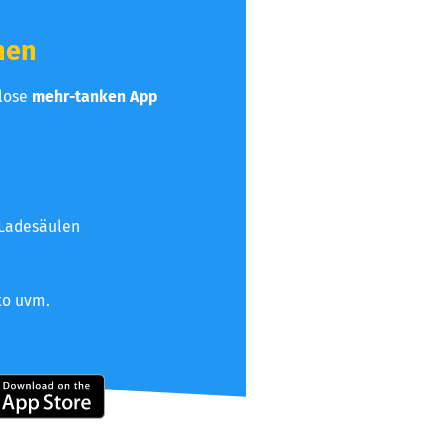
hen
nlose
mehr-tanken App
 Ladesäulen
to uvm.