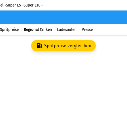
el
Super E5
Super E10
Spritpreise
Regional Tanken
Ladesäulen
Presse
Spritpreise vergleichen