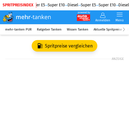
SPRITPREISINDEX
Diesel
Super E5
Super E10
Diesel
Super E5
Super E10
Diesel
powered by
Anmelden
Menü
mehr-tanken PUR
Ratgeber Tanken
Wissen Tanken
Aktuelle Spritpreise
R
Spritpreise vergleichen
ANZEIGE