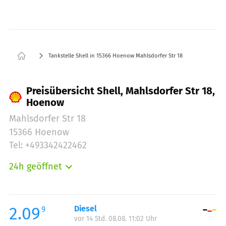
Tankstelle Shell in 15366 Hoenow Mahlsdorfer Str 18
Preisübersicht Shell, Mahlsdorfer Str 18,
Hoenow
Mahlsdorfer Str 18
15366 Hoenow
Tel: +493342422462
24h geöffnet
Montag:
00:00-24:00
Dienstag:
00:00-24:00
Mittwoch:
00:00-24:00
2.09
Diesel
9
vor 14 Std. 08.08. 11:02 Uhr
Donnerstag:
00:00-24:00