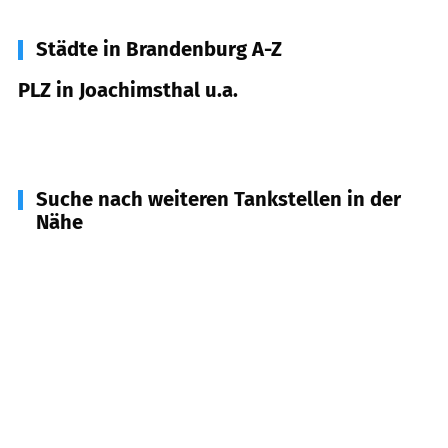
Städte in Brandenburg A-Z
PLZ in Joachimsthal u.a.
16247
Joachimsthal u.a.
Suche nach weiteren Tankstellen in der
Nähe
16230
Melchow, Chorin u.a.
(
11,9
km Entfernung)
16244
Schorfheide
(
13,6
km Entfernung)
16227
Eberswalde
(
15,8
km Entfernung)
16225
Eberswalde
(
17,4
km Entfernung)
16278
Angermünde
(
18,1
km Entfernung)
16248
Oderberg u.a.
(
20,2
km Entfernung)