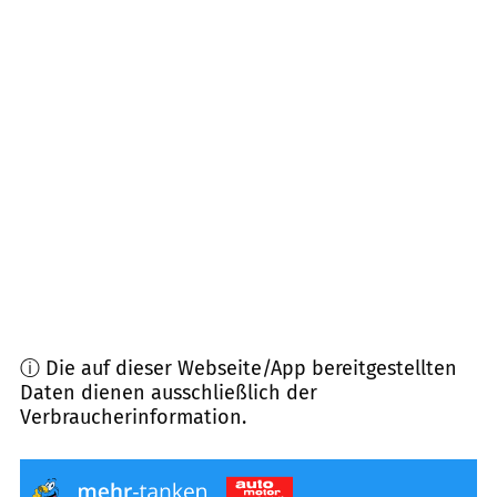
17268
Templin, Boitzenburg u.a.
(
22,1
km
Entfernung)
16359
Biesenthal
(
24,5
km Entfernung)
16559
Liebenwalde
(
27,7
km Entfernung)
16792
Zehdenick
(
28,2
km Entfernung)
ⓘ Die auf dieser Webseite/App bereitgestellten
Daten dienen ausschließlich der
Verbraucherinformation.