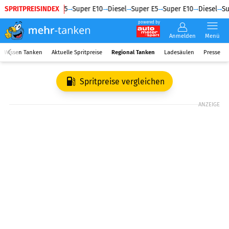
SPRITPREISINDEX
Diesel
Super E5
Super E10
Diesel
Super E5
Super E10
Diesel
Su
powered by
Anmelden
Menü
Wissen Tanken
Aktuelle Spritpreise
Regional Tanken
Ladesäulen
Presse
Spritpreise vergleichen
ANZEIGE