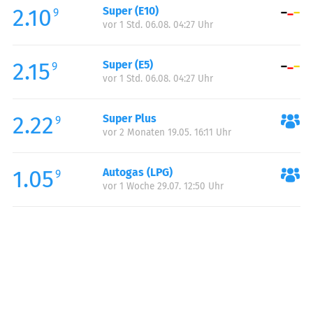
2.10
Super (E10)
Samstag:
00:00-24:00
9
vor 1 Std. 06.08. 04:27 Uhr
Sonntag:
00:00-24:00
2.15
Super (E5)
9
vor 1 Std. 06.08. 04:27 Uhr
2.22
Super Plus
9
vor 2 Monaten 19.05. 16:11 Uhr
1.05
Autogas (LPG)
9
vor 1 Woche 29.07. 12:50 Uhr