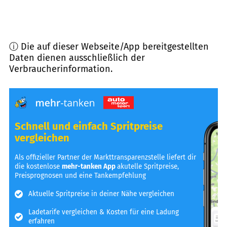
ⓘ Die auf dieser Webseite/App bereitgestellten
Daten dienen ausschließlich der
Verbraucherinformation.
Schnell und einfach Spritpreise
vergleichen
Als offizieller Partner der Markttransparenzstelle liefert dir
die kostenlose
mehr-tanken App
akutelle Spritpreise,
Preisprognosen und eine Tankempfehlung
Aktuelle Spritpreise in deiner Nähe vergleichen
Ladetarife vergleichen & Kosten für eine Ladung
erfahren