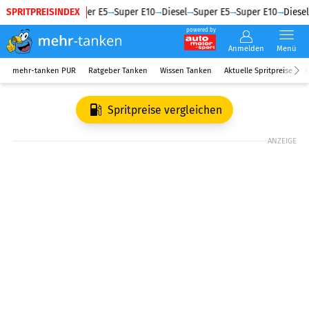
SPRITPREISINDEX
Diesel
Super E5
Super E10
Diesel
Super E5
Super E10
Diesel
powered by
Anmelden
Menü
mehr-tanken PUR
Ratgeber Tanken
Wissen Tanken
Aktuelle Spritpreise
R
Spritpreise vergleichen
ANZEIGE