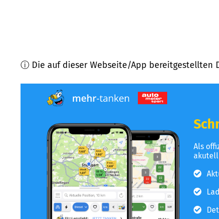
ⓘ Die auf dieser Webseite/App bereitgestellten 
Schn
Als off
akutel
Akt
Lad
Det