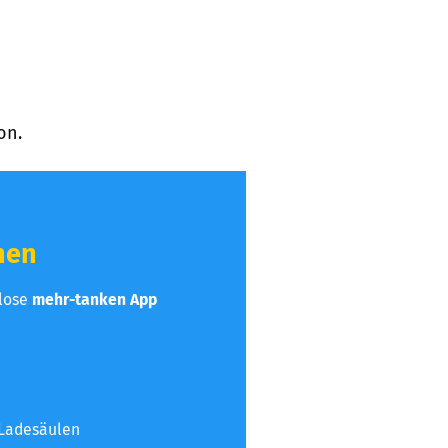
on.
hen
nlose
mehr-tanken App
 Ladesäulen