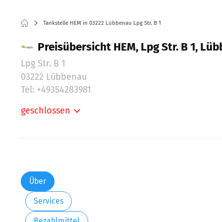
Tankstelle HEM in 03222 Lübbenau Lpg Str. B 1
Preisübersicht HEM, Lpg Str. B 1, Lü
Lpg Str. B 1
03222 Lübbenau
Tel: +49354283981
geschlossen
Montag:
Dienstag:
Mittwoch:
Donnerstag:
Freitag:
Über
Samstag:
Services
Sonntag:
Bezahlmittel