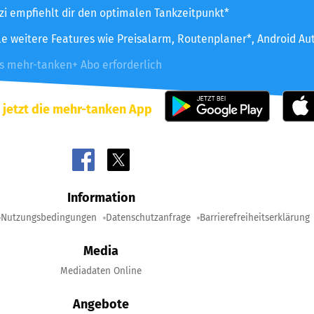
zzi empfiehlt dir den optimalen Tankzeitpunkt*
le weitere Features wie Preisalarm, Routenplaner*, Android Au
es mehr-tanken+ Abo erforderlich
 jetzt die mehr-tanken App
Information
Nutzungsbedingungen
Datenschutzanfrage
Barrierefreiheitserklärung
Media
Mediadaten Online
Angebote