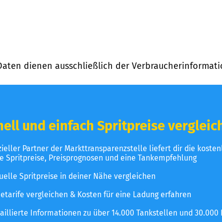
Daten dienen ausschließlich der Verbraucherinformati
ell und einfach Spritpreise vergleic
izieller Partner der Markttransparenzstelle liefert dir die koste
le Spritpreise, Preisprognosen und eine Tankempfehlung
uelle Spritpreise in deiner Nähe vergleichen
etarife vergleichen & Kosten für eine Ladung erfahren
aillierte Informationen zu über 14.000 Tankstellen und 30.000