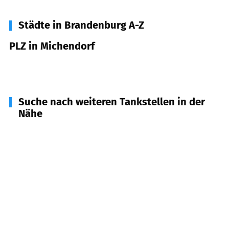
Städte in Brandenburg A-Z
PLZ in Michendorf
14552
Michendorf
Suche nach weiteren Tankstellen in der
Nähe
14554
Seddiner See
(
4,2
km Entfernung)
14558
Nuthetal
(
6,1
km Entfernung)
14478
Potsdam
(
8,4
km Entfernung)
14473
Potsdam
(
8,6
km Entfernung)
14548
Schwielowswee
(
8,9
km Entfernung)
14480
Potsdam
(
10,4
km Entfernung)