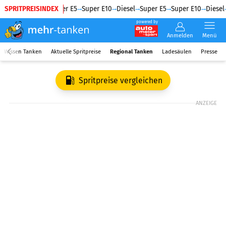
SPRITPREISINDEX
Diesel
Super E5
Super E10
Diesel
Super E5
Super E10
Diesel
powered by
Anmelden
Menü
Wissen Tanken
Aktuelle Spritpreise
Regional Tanken
Ladesäulen
Presse
Spritpreise vergleichen
ANZEIGE