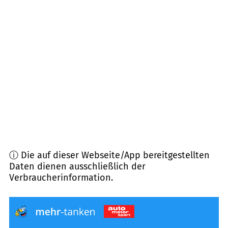
14471
Potsdam
(
10,4
km Entfernung)
14547
Beelitz
(
10,5
km Entfernung)
14482
Potsdam
(
11,6
km Entfernung)
14467
Potsdam
(
12,2
km Entfernung)
ⓘ Die auf dieser Webseite/App bereitgestellten
Daten dienen ausschließlich der
Verbraucherinformation.