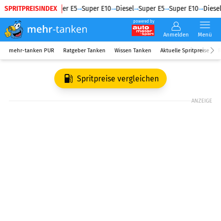
SPRITPREISINDEX
Diesel
Super E5
Super E10
Diesel
Super E5
Super E10
Diesel
powered by
Anmelden
Menü
mehr-tanken PUR
Ratgeber Tanken
Wissen Tanken
Aktuelle Spritpreise
R
Spritpreise vergleichen
ANZEIGE