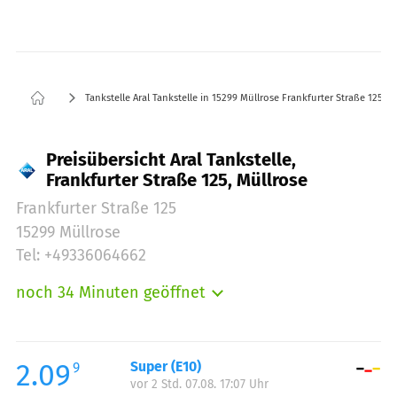
Tankstelle Aral Tankstelle in 15299 Müllrose Frankfurter Straße 125
Preisübersicht Aral Tankstelle,
Frankfurter Straße 125, Müllrose
Frankfurter Straße 125
15299 Müllrose
Tel: +49336064662
noch 34 Minuten geöffnet
Montag:
06:00-22:00
Dienstag:
06:00-22:00
Mittwoch:
06:00-22:00
2.09
Super (E10)
9
vor 2 Std. 07.08. 17:07 Uhr
Donnerstag:
06:00-22:00