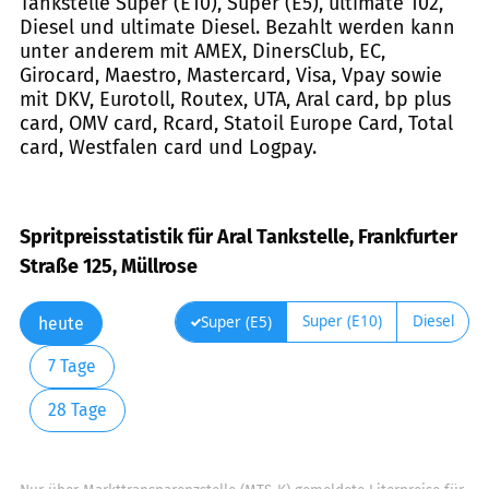
Tankstelle Super (E10), Super (E5), ultimate 102,
Diesel und ultimate Diesel. Bezahlt werden kann
unter anderem mit AMEX, DinersClub, EC,
Girocard, Maestro, Mastercard, Visa, Vpay sowie
mit DKV, Eurotoll, Routex, UTA, Aral card, bp plus
card, OMV card, Rcard, Statoil Europe Card, Total
card, Westfalen card und Logpay.
Spritpreisstatistik für Aral Tankstelle, Frankfurter
Straße 125, Müllrose
Super (E10)
Diesel
Super (E5)
heute
7 Tage
28 Tage