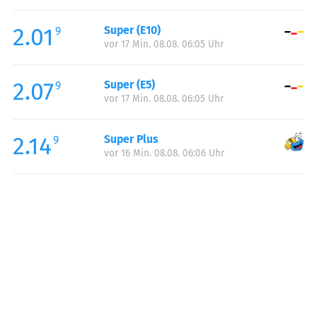
Freitag:
07:00-20:00
2.01
Super (E10)
Samstag:
08:00-20:00
9
vor 17 Min. 08.08. 06:05 Uhr
Sonntag:
08:00-20:00
Feiertag:
08:00-20:00
2.07
Super (E5)
9
vor 17 Min. 08.08. 06:05 Uhr
2.14
Super Plus
9
vor 16 Min. 08.08. 06:06 Uhr