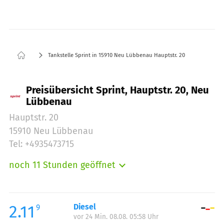
Tankstelle Sprint in 15910 Neu Lübbenau Hauptstr. 20
Preisübersicht Sprint, Hauptstr. 20, Neu
Lübbenau
Hauptstr. 20
15910 Neu Lübbenau
Tel: +4935473715
noch 11 Stunden geöffnet
Montag:
07:00-20:00
Dienstag:
07:00-20:00
Mittwoch:
07:00-20:00
2.11
Diesel
9
vor 24 Min. 08.08. 05:58 Uhr
Donnerstag:
07:00-20:00