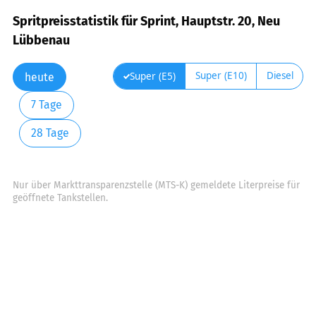
Spritpreisstatistik für Sprint, Hauptstr. 20, Neu
Lübbenau
Super (E10)
Diesel
Super (E5)
heute
7 Tage
28 Tage
Nur über Markttransparenzstelle (MTS-K) gemeldete Literpreise für
geöffnete Tankstellen.