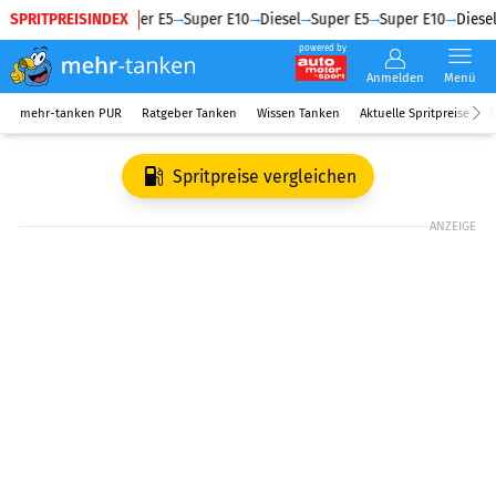
SPRITPREISINDEX
Diesel
Super E5
Super E10
Diesel
Super E5
Super E10
Diesel
powered by
Anmelden
Menü
mehr-tanken PUR
Ratgeber Tanken
Wissen Tanken
Aktuelle Spritpreise
R
Spritpreise vergleichen
ANZEIGE