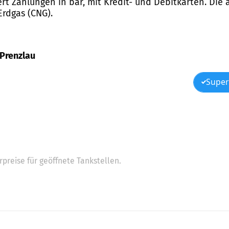
ert Zahlungen in bar, mit Kredit- und Debitkarten. Die
Erdgas (CNG).
 Prenzlau
Super
preise für geöffnete Tankstellen.