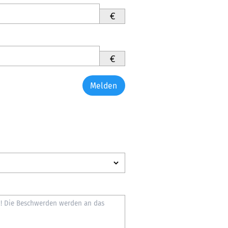
€
€
Melden