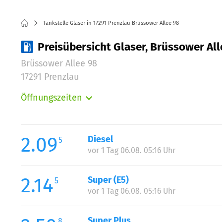
Tankstelle Glaser in 17291 Prenzlau Brüssower Allee 98
Preisübersicht Glaser, Brüssower All
Brüssower Allee 98
17291 Prenzlau
Öffnungszeiten
Montag:
Dienstag:
Mittwoch:
2.09
Diesel
5
Donnerstag:
vor 1 Tag 06.08. 05:16 Uhr
Freitag:
Samstag:
2.14
Super (E5)
5
Sonntag:
vor 1 Tag 06.08. 05:16 Uhr
Super Plus
8