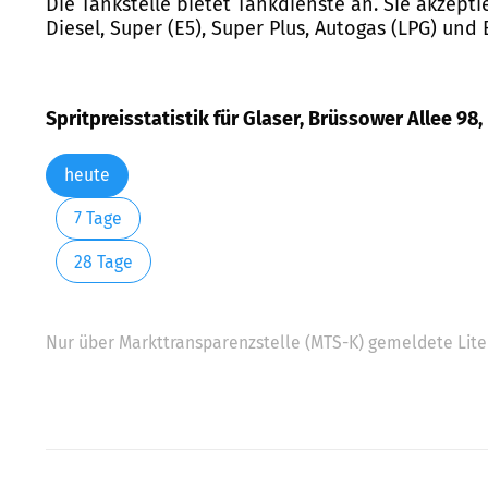
Die Tankstelle bietet Tankdienste an. Sie akzepti
Diesel, Super (E5), Super Plus, Autogas (LPG) und 
Spritpreisstatistik für Glaser, Brüssower Allee 98,
heute
7 Tage
28 Tage
Nur über Markttransparenzstelle (MTS-K) gemeldete Liter