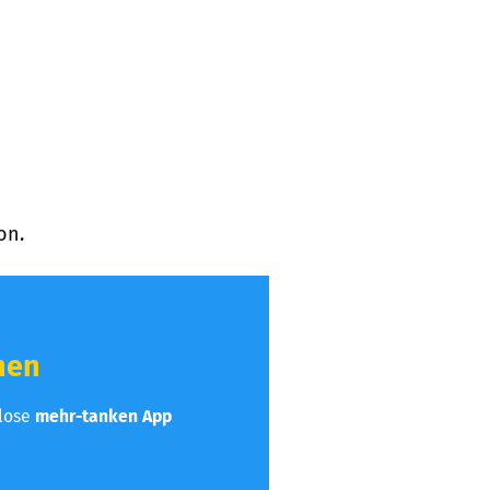
on.
hen
nlose
mehr-tanken App