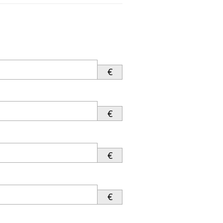
€
€
€
€