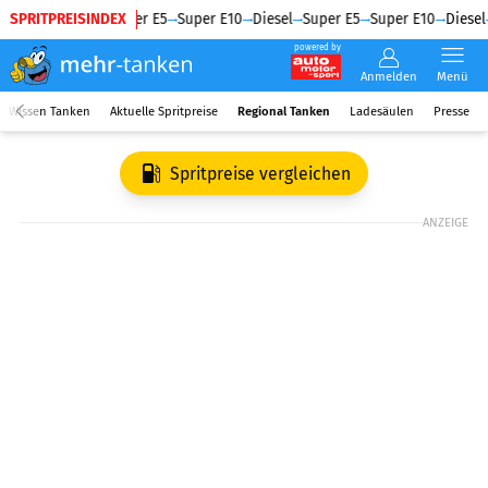
SPRITPREISINDEX
Diesel
Super E5
Super E10
Diesel
Super E5
Super E10
Diesel
powered by
Anmelden
Menü
Wissen Tanken
Aktuelle Spritpreise
Regional Tanken
Ladesäulen
Presse
Spritpreise vergleichen
ANZEIGE