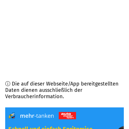
03238
Finsterwalde
(
14,6
km Entfernung)
02991
Lauta
(
16,1
km Entfernung)
01990
Ortrand
(
17,7
km Entfernung)
04928
Plessa, Schraden
(
18,0
km Entfernung)
ⓘ Die auf dieser Webseite/App bereitgestellten
Daten dienen ausschließlich der
Verbraucherinformation.
Schnell und einfach Spritpreise