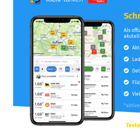
Schn
Als off
akutel
Akt
Lad
Det
Fli
Vie
*aktiv
Teste