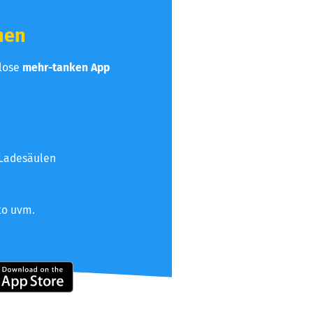
hen
nlose
mehr-tanken App
 Ladesäulen
to uvm.