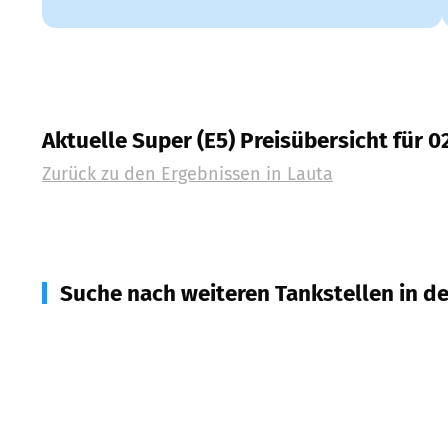
Aktuelle Super (E5) Preisübersicht für 
Zurück zu den Ergebnissen in
Lauta
Suche nach weiteren Tankstellen in d
01996
Senftenberg
(
5,2
km Entfernung)
02994
Bernsdorf
(
8,8
km Entfernung)
02977
Hoyerswerda
(
8,9
km Entfernung)
01968
Senftenberg
(
9,4
km Entfernung)