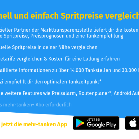
ell und einfach Spritpreise vergleic
izieller Partner der Markttransparenzstelle liefert dir die koste
le Spritpreise, Preisprognosen und eine Tankempfehlung
uelle Spritpreise in deiner Nähe vergleichen
etarife vergleichen & Kosten für eine Ladung erfahren
aillierte Informationen zu über 14.000 Tankstellen und 30.000
zzi empfiehlt dir den optimalen Tankzeitpunkt*
le weitere Features wie Preisalarm, Routenplaner*, Android Au
es mehr-tanken+ Abo erforderlich
 jetzt die mehr-tanken App