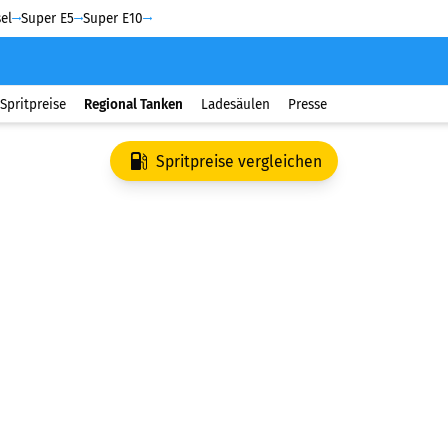
el
Super E5
Super E10
Spritpreise
Regional Tanken
Ladesäulen
Presse
Spritpreise vergleichen