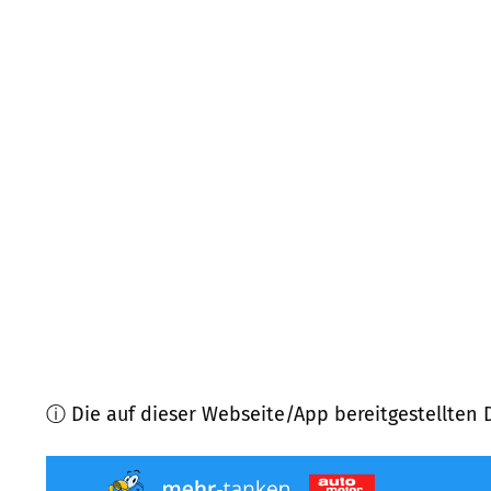
02997
Wittichenau
(
12,8
km Entfernung)
03119
Welzow
(
14,4
km Entfernung)
02979
Spreetal, Elsterheide
(
15,0
km Entfernung)
01945
Ruhland
(
15,8
km Entfernung)
01993
Schipkau
(
16,1
km Entfernung)
01994
Schipkau
(
16,8
km Entfernung)
ⓘ Die auf dieser Webseite/App bereitgestellten 