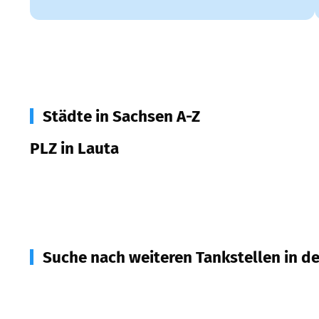
Städte in Sachsen A-Z
PLZ in Lauta
02991
Lauta
Suche nach weiteren Tankstellen in d
01996
Senftenberg
(
5,2
km Entfernung)
02994
Bernsdorf
(
8,8
km Entfernung)