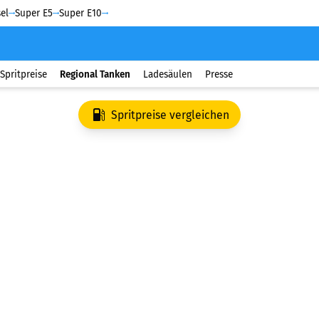
el
Super E5
Super E10
Spritpreise
Regional Tanken
Ladesäulen
Presse
Spritpreise vergleichen