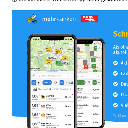
Schn
Als off
akutel
Akt
Lad
Det
Fli
Vie
*aktiv