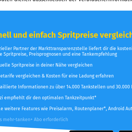
ell und einfach Spritpreise vergleic
izieller Partner der Markttransparenzstelle liefert dir die koste
le Spritpreise, Preisprognosen und eine Tankempfehlung
uelle Spritpreise in deiner Nähe vergleichen
etarife vergleichen & Kosten für eine Ladung erfahren
aillierte Informationen zu über 14.000 Tankstellen und 30.000
zzi empfiehlt dir den optimalen Tankzeitpunkt*
le weitere Features wie Preisalarm, Routenplaner*, Android Au
es mehr-tanken+ Abo erforderlich