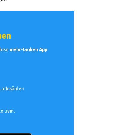
hen
nlose
mehr-tanken App
 Ladesäulen
to uvm.