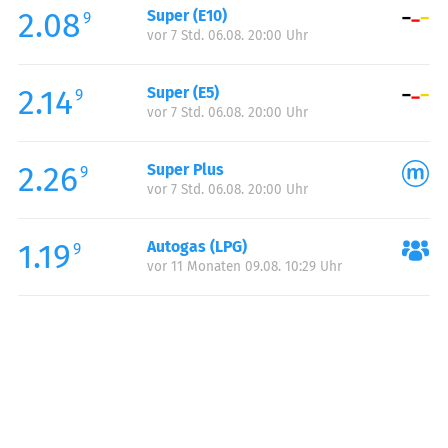
2.08
Super (E10)
Samstag:
00:00-24:00
9
vor 7 Std. 06.08. 20:00 Uhr
Sonntag:
00:00-24:00
2.14
Super (E5)
9
vor 7 Std. 06.08. 20:00 Uhr
2.26
Super Plus
9
vor 7 Std. 06.08. 20:00 Uhr
1.19
Autogas (LPG)
9
vor 11 Monaten 09.08. 10:29 Uhr