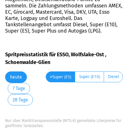
sammeln. Die Zahlungsmethoden umfassen AMEX,
EC, Girocard, Mastercard, Visa, DKV, UTA, Esso
Karte, Logpay und Euroshell. Das
Tankstellenangebot umfasst Diesel, Super (E10),
Super (E5), Super Plus und Autogas (LPG).
Spritpreisstatistik für ESSO, Wolfslake-Ost ,
Schoenwalde-Glien
Super (E10)
Diesel
Super (E5)
heute
7 Tage
28 Tage
Nur über Markttransparenzstelle (MTS-K) gemeldete Literpreise für
geöffnete Tankstellen.