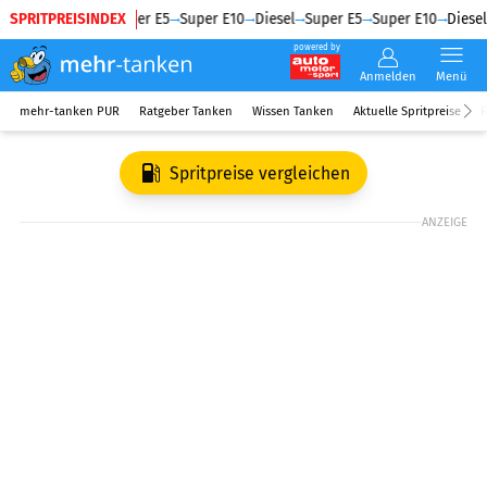
SPRITPREISINDEX
Diesel
Super E5
Super E10
Diesel
Super E5
Super E10
Diesel
powered by
Anmelden
Menü
mehr-tanken PUR
Ratgeber Tanken
Wissen Tanken
Aktuelle Spritpreise
R
Spritpreise vergleichen
ANZEIGE