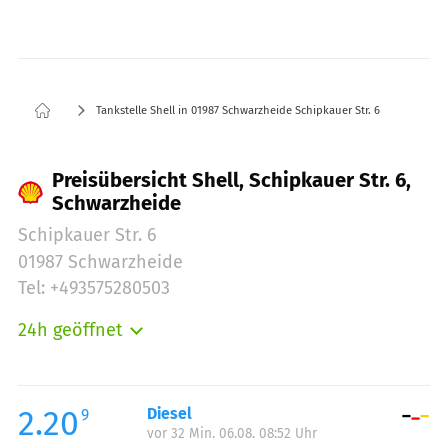
Tankstelle Shell in 01987 Schwarzheide Schipkauer Str. 6
Preisübersicht Shell, Schipkauer Str. 6,
Schwarzheide
Schipkauer Str. 6
01987 Schwarzheide
Tel: +493575280503
24h geöffnet
Montag:
00:00-24:00
Dienstag:
00:00-24:00
Mittwoch:
00:00-24:00
2.20
Diesel
9
vor 32 Min. 06.08. 08:52 Uhr
Donnerstag:
00:00-24:00