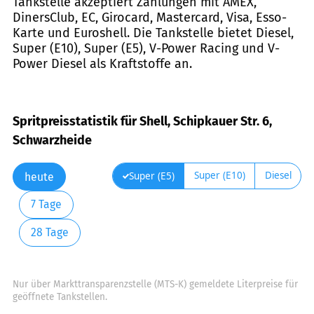
Tankstelle akzeptiert Zahlungen mit AMEX,
DinersClub, EC, Girocard, Mastercard, Visa, Esso-
Karte und Euroshell. Die Tankstelle bietet Diesel,
Super (E10), Super (E5), V-Power Racing und V-
Power Diesel als Kraftstoffe an.
Spritpreisstatistik für Shell, Schipkauer Str. 6,
Schwarzheide
Super (E10)
Diesel
Super (E5)
heute
7 Tage
28 Tage
Nur über Markttransparenzstelle (MTS-K) gemeldete Literpreise für
geöffnete Tankstellen.