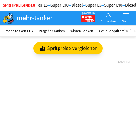
SPRITPREISINDEX
Diesel
Super E5
Super E10
Diesel
Super E5
Super E10
Diesel
powered by
Anmelden
Menü
mehr-tanken PUR
Ratgeber Tanken
Wissen Tanken
Aktuelle Spritpreise
R
Spritpreise vergleichen
ANZEIGE