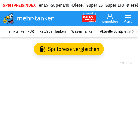
SPRITPREISINDEX
Diesel
Super E5
Super E10
Diesel
Super E5
Super E10
Diesel
powered by
Anmelden
Menü
mehr-tanken PUR
Ratgeber Tanken
Wissen Tanken
Aktuelle Spritpreise
R
Spritpreise vergleichen
ANZEIGE