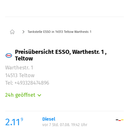
Tankstelle ESSO in 14513 Teltow Warthestr. 1
Preisübersicht ESSO, Warthestr. 1 ,
Teltow
Warthestr. 1
14513 Teltow
Tel: +493328474896
24h geöffnet
Montag:
00:00-24:00
Dienstag:
00:00-24:00
Mittwoch:
00:00-24:00
2.11
Diesel
9
vor 7 Std. 07.08. 19:42 Uhr
Donnerstag:
00:00-24:00