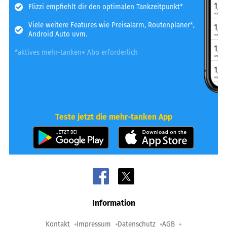
Flizzi empfiehlt dir den optimalen Tankzeitpunkt*
Viele weitere Features wie Preisalarm, Routenplaner*,
Android Auto uvm.
*aktives mehr-tanken+ Abo erforderlich
Teste jetzt die mehr-tanken App
Information
Kontakt
Impressum
Datenschutz
AGB