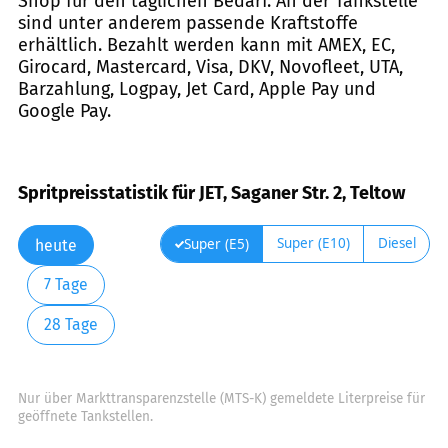
Shop für den täglichen Bedarf. An der Tankstelle
sind unter anderem passende Kraftstoffe
erhältlich. Bezahlt werden kann mit AMEX, EC,
Girocard, Mastercard, Visa, DKV, Novofleet, UTA,
Barzahlung, Logpay, Jet Card, Apple Pay und
Google Pay.
Spritpreisstatistik für JET, Saganer Str. 2, Teltow
Super (E10)
Diesel
Super (E5)
heute
7 Tage
28 Tage
Nur über Markttransparenzstelle (MTS-K) gemeldete Literpreise für
geöffnete Tankstellen.