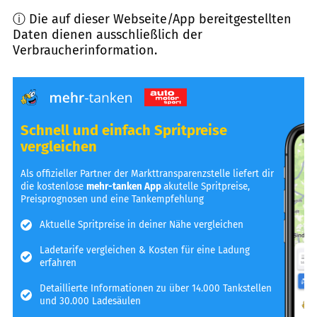
ⓘ Die auf dieser Webseite/App bereitgestellten
Daten dienen ausschließlich der
Verbraucherinformation.
Schnell und einfach Spritpreise
vergleichen
Als offizieller Partner der Markttransparenzstelle liefert dir
die kostenlose
mehr-tanken App
akutelle Spritpreise,
Preisprognosen und eine Tankempfehlung
Aktuelle Spritpreise in deiner Nähe vergleichen
Ladetarife vergleichen & Kosten für eine Ladung
erfahren
Detaillierte Informationen zu über 14.000 Tankstellen
und 30.000 Ladesäulen