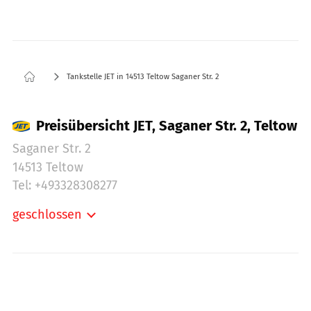
Tankstelle JET in 14513 Teltow Saganer Str. 2
Preisübersicht JET, Saganer Str. 2, Teltow
Saganer Str. 2
14513 Teltow
Tel: +493328308277
geschlossen
Montag:
05:00-22:00
Dienstag:
05:00-22:00
Mittwoch:
05:00-22:00
Donnerstag:
05:00-22:00
Freitag:
05:00-22:00