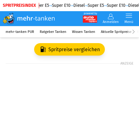
SPRITPREISINDEX
Diesel
Super E5
Super E10
Diesel
Super E5
Super E10
Diesel
powered by
Anmelden
Menü
mehr-tanken PUR
Ratgeber Tanken
Wissen Tanken
Aktuelle Spritpreise
R
Spritpreise vergleichen
ANZEIGE