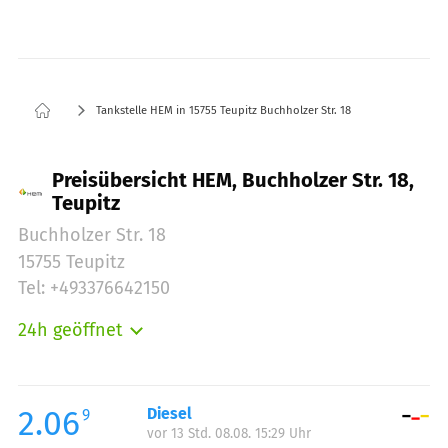
Tankstelle HEM in 15755 Teupitz Buchholzer Str. 18
Preisübersicht HEM, Buchholzer Str. 18,
Teupitz
Buchholzer Str. 18
15755 Teupitz
Tel: +493376642150
24h geöffnet
Montag:
00:00-24:00
Dienstag:
00:00-24:00
Mittwoch:
00:00-24:00
2.06
Diesel
9
vor 13 Std. 08.08. 15:29 Uhr
Donnerstag:
00:00-24:00