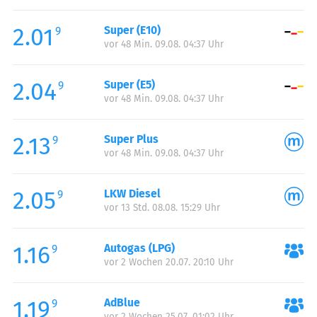
Freitag:
00:00-24:00
2.01
Super (E10)
Samstag:
00:00-24:00
9
vor 48 Min. 09.08. 04:37 Uhr
Sonntag:
00:00-24:00
2.04
Super (E5)
9
vor 48 Min. 09.08. 04:37 Uhr
2.13
Super Plus
9
vor 48 Min. 09.08. 04:37 Uhr
2.05
LKW Diesel
9
vor 13 Std. 08.08. 15:29 Uhr
1.16
Autogas (LPG)
9
vor 2 Wochen 20.07. 20:10 Uhr
1.19
AdBlue
9
vor 2 Wochen 25.07. 01:02 Uhr