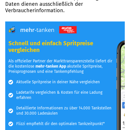
Daten dienen ausschließlich der
Verbraucherinformation.
Schnell und einfach Spritpreise
vergleichen
Als offizieller Partner der Markttransparenzstelle liefert dir
die kostenlose
mehr-tanken App
akutelle Spritpreise,
Preisprognosen und eine Tankempfehlung
Aktuelle Spritpreise in deiner Nähe vergleichen
Ladetarife vergleichen & Kosten für eine Ladung
erfahren
Detaillierte Informationen zu über 14.000 Tankstellen
und 30.000 Ladesäulen
Flizzi empfiehlt dir den optimalen Tankzeitpunkt*