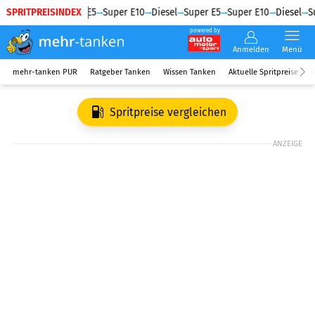
SPRITPREISINDEX
Diesel
Super E5
Super E10
Diesel
Super E5
Super E10
Diesel
Su
powered by
Anmelden
Menü
mehr-tanken PUR
Ratgeber Tanken
Wissen Tanken
Aktuelle Spritpreise
R
Spritpreise vergleichen
ANZEIGE