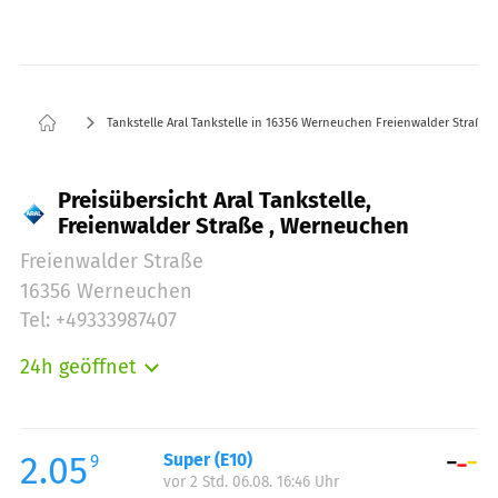
Tankstelle Aral Tankstelle in 16356 Werneuchen Freienwalder Straße
Preisübersicht Aral Tankstelle,
Freienwalder Straße , Werneuchen
Freienwalder Straße
16356 Werneuchen
Tel: +49333987407
24h geöffnet
Montag:
00:00-24:00
Dienstag:
00:00-24:00
Mittwoch:
00:00-24:00
2.05
Super (E10)
9
vor 2 Std. 06.08. 16:46 Uhr
Donnerstag:
00:00-24:00