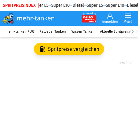
SPRITPREISINDEX
Diesel
Super E5
Super E10
Diesel
Super E5
Super E10
Diesel
powered by
Anmelden
Menü
mehr-tanken PUR
Ratgeber Tanken
Wissen Tanken
Aktuelle Spritpreise
R
Spritpreise vergleichen
ANZEIGE