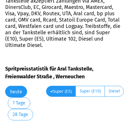
Tankstelle akzeptiert Zahlungen via AMEX,
DinersClub, EC, Girocard, Maestro, Mastercard,
Visa, Vpay, DKV, Routex, UTA, Aral card, bp plus
card, OMV card, Rcard, Statoil Europe Card, Total
card, Westfalen card und Logpay. Treibstoffe, die
an der Tankstelle erhältlich sind, sind Super
(E10), Super (E5), Ultimate 102, Diesel und
Ultimate Diesel.
Spritpreisstatistik für Aral Tankstelle,
Freienwalder Straße , Werneuchen
Super (E10)
Diesel
Super (E5)
heute
7 Tage
28 Tage