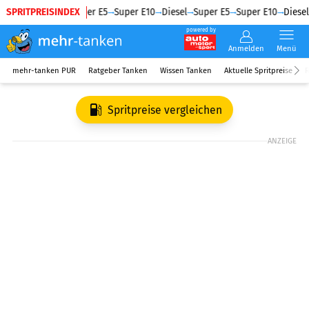
SPRITPREISINDEX
Diesel
Super E5
Super E10
Diesel
Super E5
Super E10
Diesel
powered by
Anmelden
Menü
mehr-tanken PUR
Ratgeber Tanken
Wissen Tanken
Aktuelle Spritpreise
R
Spritpreise vergleichen
ANZEIGE