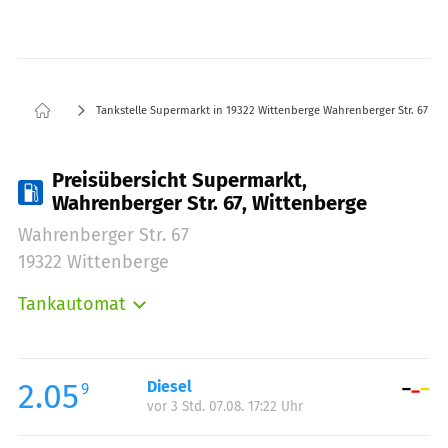
Tankstelle Supermarkt in 19322 Wittenberge Wahrenberger Str. 67
Preisübersicht Supermarkt,
Wahrenberger Str. 67, Wittenberge
Wahrenberger Str. 67
19322 Wittenberge
Tankautomat
Montag:
07:00-20:00
Dienstag:
07:00-20:00
Mittwoch:
07:00-20:00
2.05
Diesel
9
vor 3 Std. 07.08. 17:22 Uhr
Donnerstag:
07:00-20:00
Freitag:
07:00-20:00