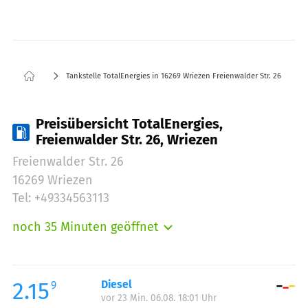
Tankstelle TotalEnergies in 16269 Wriezen Freienwalder Str. 26
Preisübersicht TotalEnergies,
Freienwalder Str. 26, Wriezen
Freienwalder Str. 26
16269 Wriezen
Tel: +49334563113
noch 35 Minuten geöffnet
Montag:
05:00-21:00
Dienstag:
05:00-21:00
Mittwoch:
05:00-21:00
2.15
Diesel
9
vor 23 Min. 06.08. 18:01 Uhr
Donnerstag:
05:00-21:00