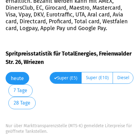
erhältlich. Bezahlt werden kann mit AMEX,
DinersClub, EC, Girocard, Maestro, Mastercard,
Visa, Vpay, DKV, Eurotraffic, UTA, Aral card, Avia
card, Directcard, Proficard, Total card, Westfalen
card, Logpay, Apple Pay und Google Pay.
Spritpreisstatistik für TotalEnergies, Freienwalder
Str. 26, Wriezen
Super (E10)
Diesel
Super (E5)
heute
7 Tage
28 Tage
Nur über Markttransparenzstelle (MTS-K) gemeldete Literpreise für
geöffnete Tankstellen.