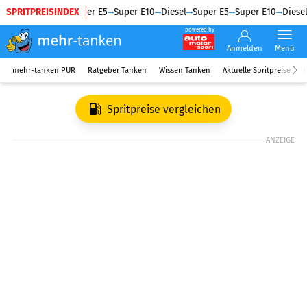
SPRITPREISINDEX
Diesel
Super E5
Super E10
Diesel
Super E5
Super E10
Diesel
powered by
Anmelden
Menü
mehr-tanken PUR
Ratgeber Tanken
Wissen Tanken
Aktuelle Spritpreise
R
Spritpreise vergleichen
ANZEIGE