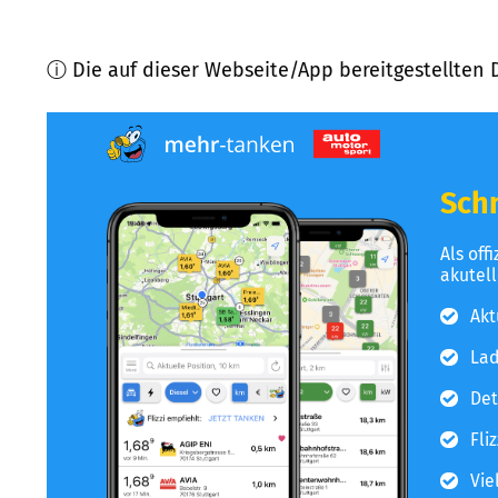
ⓘ Die auf dieser Webseite/App bereitgestellten 
Schn
Als off
akutel
Akt
Lad
Det
Fli
Vie