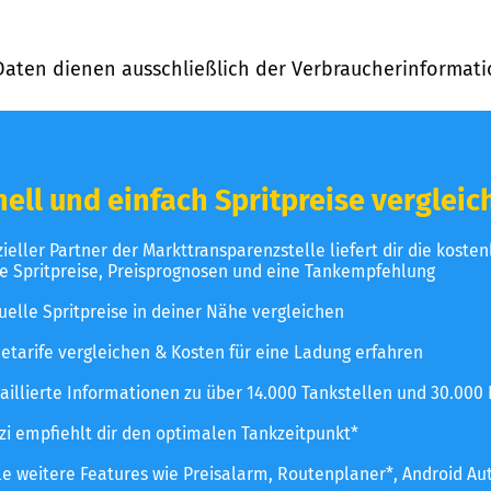
Daten dienen ausschließlich der Verbraucherinformati
ell und einfach Spritpreise vergleic
izieller Partner der Markttransparenzstelle liefert dir die koste
le Spritpreise, Preisprognosen und eine Tankempfehlung
uelle Spritpreise in deiner Nähe vergleichen
etarife vergleichen & Kosten für eine Ladung erfahren
aillierte Informationen zu über 14.000 Tankstellen und 30.000
zzi empfiehlt dir den optimalen Tankzeitpunkt*
le weitere Features wie Preisalarm, Routenplaner*, Android Au