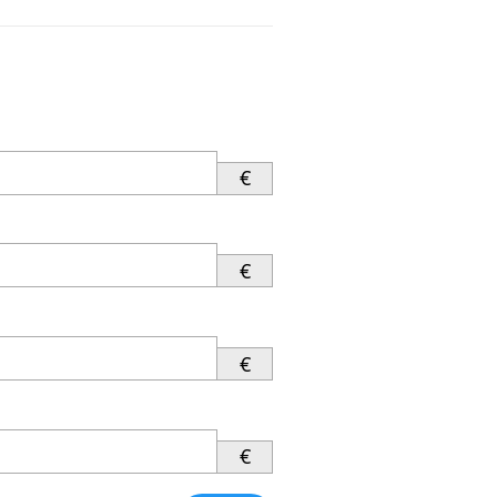
€
€
€
€