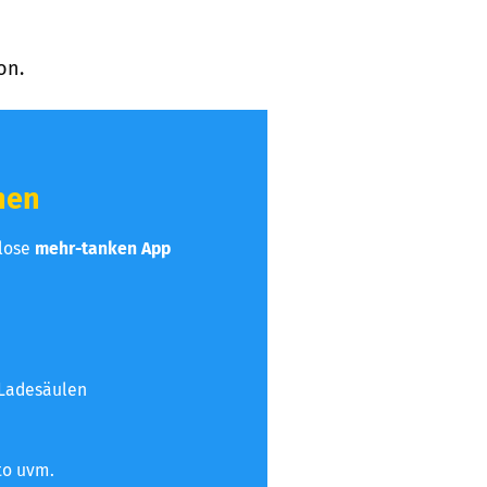
on.
hen
nlose
mehr-tanken App
 Ladesäulen
to uvm.