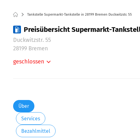
Tankstelle Supermarkt-Tankstelle in 28199 Bremen Duckwitzstr. 55
Preisübersicht Supermarkt-Tankstell
Duckwitzstr. 55
28199 Bremen
geschlossen
Montag:
Dienstag:
Mittwoch:
Donnerstag:
Freitag:
Über
Samstag:
Services
Bezahlmittel