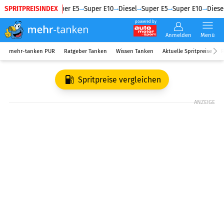
SPRITPREISINDEX
Diesel
Super E5
Super E10
Diesel
Super E5
Super E10
Diesel
powered by
Anmelden
Menü
mehr-tanken PUR
Ratgeber Tanken
Wissen Tanken
Aktuelle Spritpreise
R
Spritpreise vergleichen
ANZEIGE