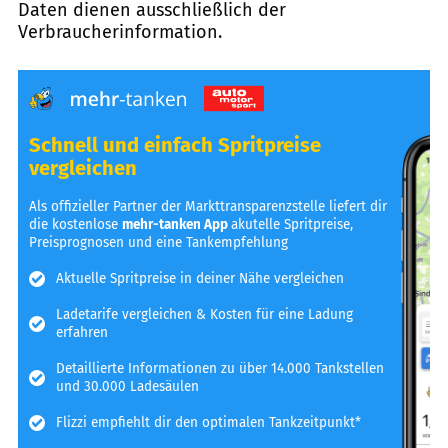
Daten dienen ausschließlich der
Verbraucherinformation.
Schnell und einfach Spritpreise
vergleichen
Als offizieller Partner der Markttransparenzstelle liefert dir
die kostenlose
mehr-tanken App
akutelle Spritpreise,
Preisprognosen und eine Tankempfehlung
Aktuelle Spritpreise in deiner Nähe vergleichen
Ladetarife vergleichen & Kosten für eine Ladung
erfahren
Detaillierte Informationen zu über 14.000 Tankstellen
und 30.000 Ladesäulen
Flizzi empfiehlt dir den optimalen Tankzeitpunkt*