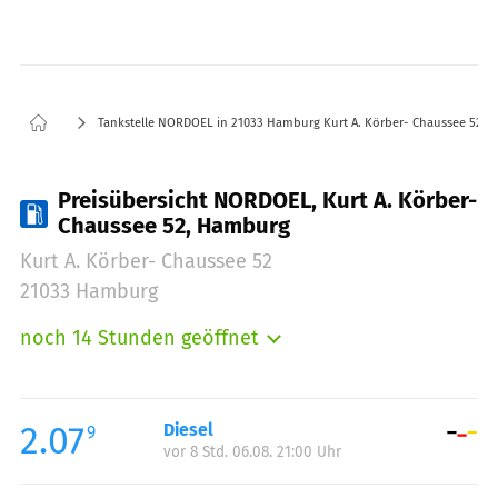
Tankstelle NORDOEL in 21033 Hamburg Kurt A. Körber- Chaussee 52
Preisübersicht NORDOEL, Kurt A. Körber-
Chaussee 52, Hamburg
Kurt A. Körber- Chaussee 52
21033 Hamburg
noch 14 Stunden geöffnet
Montag:
05:00-22:00
Dienstag:
05:00-22:00
Mittwoch:
05:00-22:00
2.07
Diesel
9
vor 8 Std. 06.08. 21:00 Uhr
Donnerstag:
05:00-22:00
Freitag:
05:00-22:00