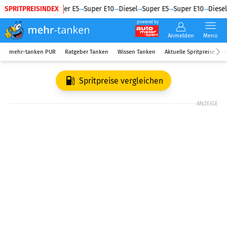
SPRITPREISINDEX
Diesel
Super E5
Super E10
Diesel
Super E5
Super E10
Diesel
powered by
Anmelden
Menü
mehr-tanken PUR
Ratgeber Tanken
Wissen Tanken
Aktuelle Spritpreise
R
Spritpreise vergleichen
ANZEIGE