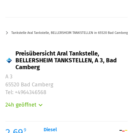
Tankstelle Aral Tankstelle, BELLERSHEIM TANKSTELLEN in 65520 Bad Camberg A 
Preisübersicht Aral Tankstelle,
BELLERSHEIM TANKSTELLEN, A 3, Bad
Camberg
A 3
65520 Bad Camberg
Tel: +4964346568
24h geöffnet
Montag:
00:00-24:00
Dienstag:
00:00-24:00
Mittwoch:
00:00-24:00
2.69
Diesel
9