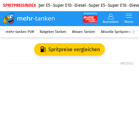
SPRITPREISINDEX
Diesel
Super E5
Super E10
Diesel
Super E5
Super E10
Diese
powered by
Anmelden
Menü
mehr-tanken PUR
Ratgeber Tanken
Wissen Tanken
Aktuelle Spritpreise
R
Spritpreise vergleichen
ANZEIGE