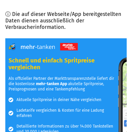
ⓘ Die auf dieser Webseite/App bereitgestellten
Daten dienen ausschließlich der
Verbraucherinformation.
Schnell und einfach Spritpreise
vergleichen
Als offizieller Partner der Markttransparenzstelle liefert dir
die kostenlose
mehr-tanken App
akutelle Spritpreise,
Preisprognosen und eine Tankempfehlung
Aktuelle Spritpreise in deiner Nähe vergleichen
Ladetarife vergleichen & Kosten für eine Ladung
erfahren
Detaillierte Informationen zu über 14.000 Tankstellen
und 30.000 Ladesäulen