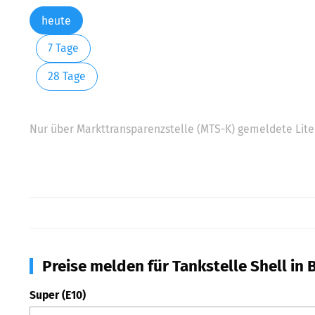
heute
7 Tage
28 Tage
Nur über Markttransparenzstelle (MTS-K) gemeldete Liter
Preise melden für Tankstelle Shell in
Super (E10)