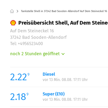
Tankstelle Shell in 37242 Bad Sooden-Allendorf Auf Dem Steineckel 16
Preisübersicht Shell, Auf Dem Stein
Auf Dem Steineckel 16
37242 Bad Sooden-Allendorf
Tel: +4956523400
noch 2 Stunden geöffnet
Montag:
Dienstag:
Mittwoch:
2.22
Diesel
9
Donnerstag:
vor 13 Min. 08.08. 17:11 Uhr
Freitag:
Samstag:
2.18
Super (E10)
9
Samstag:
vor 13 Min. 08.08. 17:11 Uhr
Sonntag: