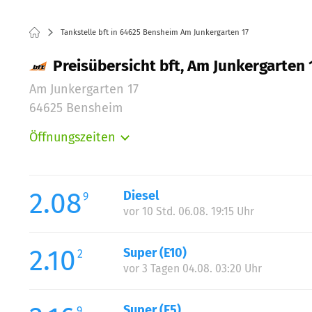
Tankstelle bft in 64625 Bensheim Am Junkergarten 17
Preisübersicht bft, Am Junkergarten
Am Junkergarten 17
64625 Bensheim
Öffnungszeiten
Montag:
Dienstag:
Mittwoch:
2.08
Diesel
9
Donnerstag:
vor 10 Std. 06.08. 19:15 Uhr
Freitag:
Samstag:
2.10
Super (E10)
2
vor 3 Tagen 04.08. 03:20 Uhr
Super (E5)
9