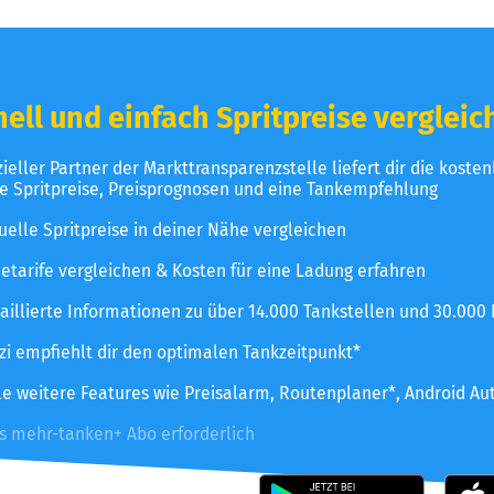
ell und einfach Spritpreise vergleic
izieller Partner der Markttransparenzstelle liefert dir die koste
le Spritpreise, Preisprognosen und eine Tankempfehlung
uelle Spritpreise in deiner Nähe vergleichen
etarife vergleichen & Kosten für eine Ladung erfahren
aillierte Informationen zu über 14.000 Tankstellen und 30.000
zzi empfiehlt dir den optimalen Tankzeitpunkt*
le weitere Features wie Preisalarm, Routenplaner*, Android Au
es mehr-tanken+ Abo erforderlich