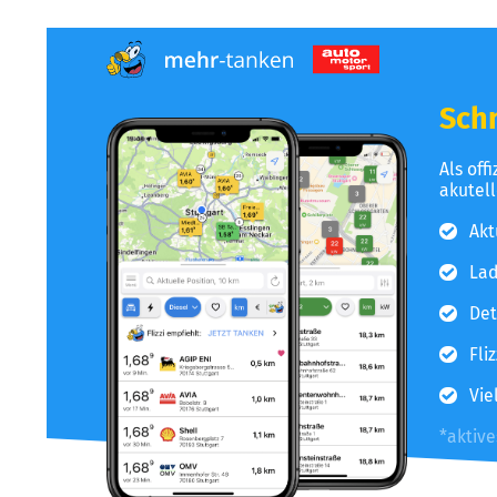
Schn
Als off
akutel
Akt
Lad
Det
Fli
Vie
*aktiv