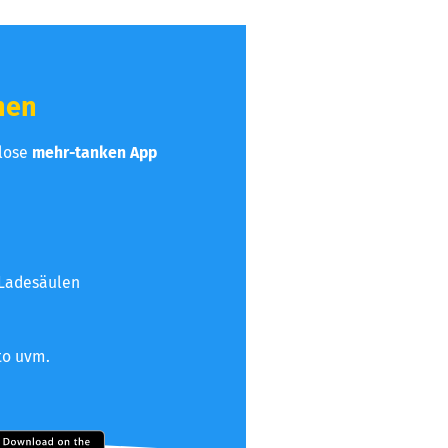
hen
nlose
mehr-tanken App
 Ladesäulen
to uvm.