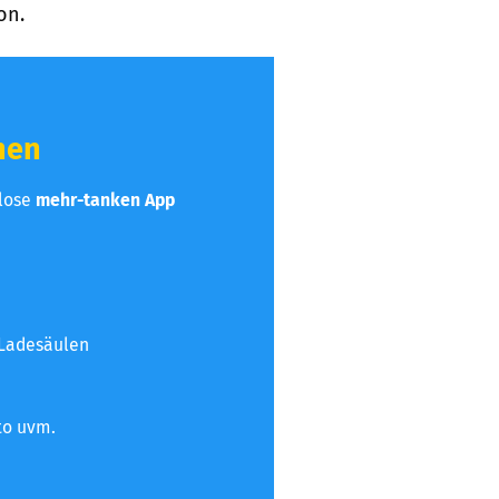
on.
hen
nlose
mehr-tanken App
 Ladesäulen
to uvm.