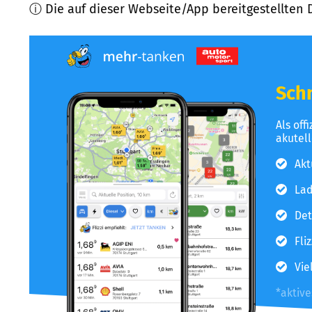
ⓘ Die auf dieser Webseite/App bereitgestellten 
Schn
Als off
akutel
Akt
Lad
Det
Fli
Vie
*aktiv