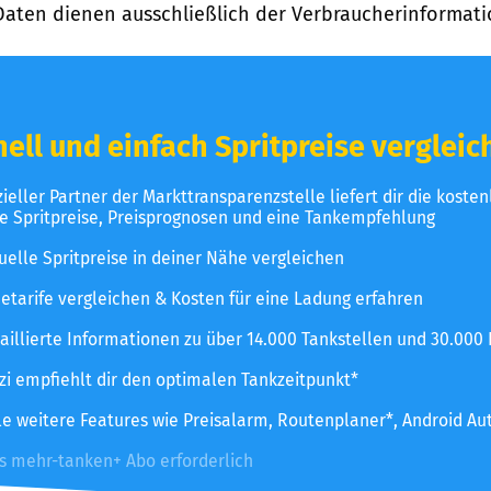
Daten dienen ausschließlich der Verbraucherinformati
ell und einfach Spritpreise vergleic
izieller Partner der Markttransparenzstelle liefert dir die koste
le Spritpreise, Preisprognosen und eine Tankempfehlung
uelle Spritpreise in deiner Nähe vergleichen
etarife vergleichen & Kosten für eine Ladung erfahren
aillierte Informationen zu über 14.000 Tankstellen und 30.000
zzi empfiehlt dir den optimalen Tankzeitpunkt*
le weitere Features wie Preisalarm, Routenplaner*, Android Au
es mehr-tanken+ Abo erforderlich