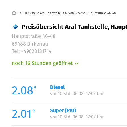
Tankstelle Aral Tankstelle in 69488 Birkenau Hauptstraße 46-48
Preisübersicht Aral Tankstelle, Haup
Hauptstraße 46-48
69488 Birkenau
Tel: +49620131714
noch 16 Stunden geöffnet
Montag:
Dienstag:
Mittwoch:
2.08
Diesel
9
Donnerstag:
vor 10 Std. 06.08. 17:07 Uhr
Freitag:
Samstag:
2.01
Super (E10)
9
Sonntag:
vor 10 Std. 06.08. 17:07 Uhr