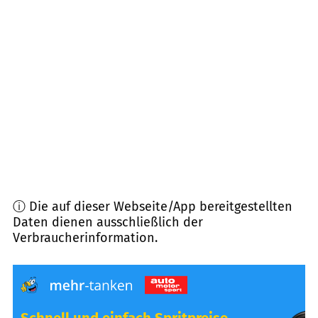
64342
Seeheim-Jugenheim
(
10,3
km Entfernung)
64404
Bickenbach
(
10,9
km Entfernung)
64572
Büttelborn
(
11,1
km Entfernung)
64409
Messel
(
11,1
km Entfernung)
ⓘ Die auf dieser Webseite/App bereitgestellten
Daten dienen ausschließlich der
Verbraucherinformation.
Schnell und einfach Spritpreise