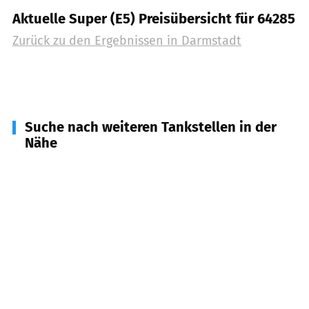
Aktuelle Super (E5) Preisübersicht für 64285
Zurück zu den Ergebnissen in
Darmstadt
Suche nach weiteren Tankstellen in der
Nähe
64367
Mühltal
(
5,3
km Entfernung)
64347
Griesheim
(
7,1
km Entfernung)
64372
Ober-Ramstadt
(
7,5
km Entfernung)
64380
Roßdorf
(
7,6
km Entfernung)
64319
Pfungstadt
(
7,7
km Entfernung)
64331
Weiterstadt
(
8,6
km Entfernung)