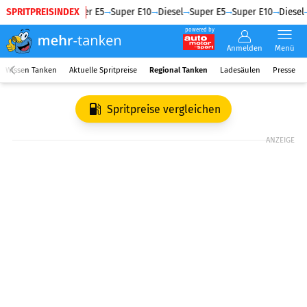
SPRITPREISINDEX
Diesel
Super E5
Super E10
Diesel
Super E5
Super E10
Diesel
powered by
Anmelden
Menü
Wissen Tanken
Aktuelle Spritpreise
Regional Tanken
Ladesäulen
Presse
Spritpreise vergleichen
ANZEIGE