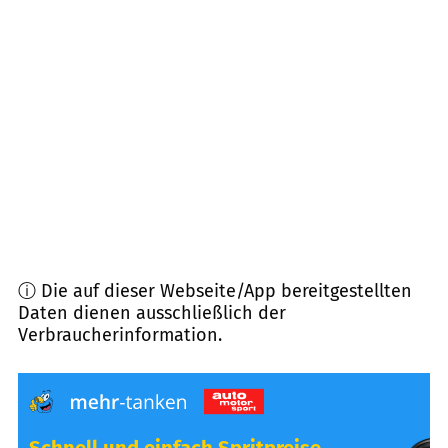
64297
Darmstadt
(
7,6
km Entfernung)
64405
Fischbachtal
(
7,7
km Entfernung)
64846
Groß-Zimmern
(
7,8
km Entfernung)
64287
Darmstadt
(
8,1
km Entfernung)
ⓘ Die auf dieser Webseite/App bereitgestellten
Daten dienen ausschließlich der
Verbraucherinformation.
Schnell und einfach Spritpreise