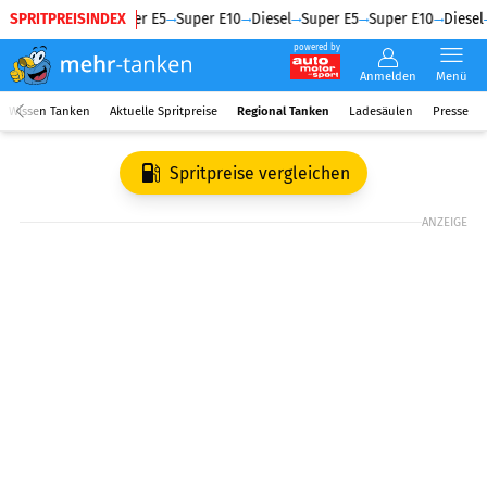
SPRITPREISINDEX
Diesel
Super E5
Super E10
Diesel
Super E5
Super E10
Diesel
powered by
Anmelden
Menü
Wissen Tanken
Aktuelle Spritpreise
Regional Tanken
Ladesäulen
Presse
Spritpreise vergleichen
ANZEIGE