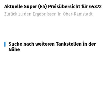
Aktuelle Super (E5) Preisübersicht für 64372
Zurück zu den Ergebnissen in
Ober-Ramstadt
Suche nach weiteren Tankstellen in der
Nähe
64367
Mühltal
(
4,2
km Entfernung)
64354
Reinheim
(
5,6
km Entfernung)
64380
Roßdorf
(
5,8
km Entfernung)
64401
Groß-Bieberau
(
6,0
km Entfernung)
64397
Modautal
(
6,9
km Entfernung)
64285
Darmstadt
(
7,5
km Entfernung)