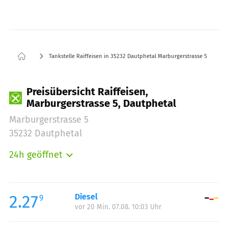
Tankstelle Raiffeisen in 35232 Dautphetal Marburgerstrasse 5
Preisübersicht Raiffeisen,
Marburgerstrasse 5, Dautphetal
Marburgerstrasse 5
35232 Dautphetal
24h geöffnet
Montag:
00:00-24:00
Dienstag:
00:00-24:00
Mittwoch:
00:00-24:00
2.27
Diesel
9
vor 20 Min. 07.08. 10:03 Uhr
Donnerstag:
00:00-24:00
Freitag:
00:00-24:00