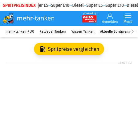
SPRITPREISINDEX
Diesel
Super E5
Super E10
Diesel
Super E5
Super E10
Diesel
powered by
Anmelden
Menü
mehr-tanken PUR
Ratgeber Tanken
Wissen Tanken
Aktuelle Spritpreise
R
Spritpreise vergleichen
ANZEIGE