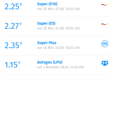
2.25
Super (E10)
Samstag:
00:00-24:00
9
vor 20 Min. 07.08. 10:03 Uhr
Sonntag:
00:00-24:00
2.27
Super (E5)
9
vor 20 Min. 07.08. 10:03 Uhr
2.35
Super Plus
9
vor 20 Min. 07.08. 10:03 Uhr
1.15
Autogas (LPG)
9
vor 3 Monaten 08.04. 14:16 Uhr