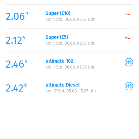
Freitag:
05:30-22:00
2.06
Super (E10)
Samstag:
06:30-22:00
9
vor 1 Std. 06.08. 06:37 Uhr
Sonntag:
06:30-22:00
2.12
Super (E5)
9
vor 1 Std. 06.08. 06:37 Uhr
2.46
ultimate 102
9
vor 1 Std. 06.08. 06:37 Uhr
2.42
ultimate Diesel
9
vor 17 Std. 05.08. 15:07 Uhr