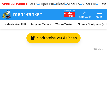
SPRITPREISINDEX
Diesel
Super E5
Super E10
Diesel
Super E5
Super E10
Diesel
powered by
Anmelden
Menü
mehr-tanken PUR
Ratgeber Tanken
Wissen Tanken
Aktuelle Spritpreise
R
Spritpreise vergleichen
ANZEIGE