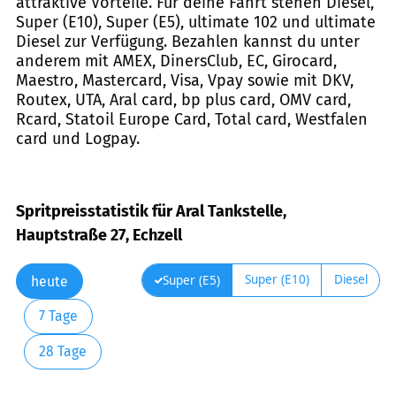
attraktive Vorteile. Für deine Fahrt stehen Diesel,
Super (E10), Super (E5), ultimate 102 und ultimate
Diesel zur Verfügung. Bezahlen kannst du unter
anderem mit AMEX, DinersClub, EC, Girocard,
Maestro, Mastercard, Visa, Vpay sowie mit DKV,
Routex, UTA, Aral card, bp plus card, OMV card,
Rcard, Statoil Europe Card, Total card, Westfalen
card und Logpay.
Spritpreisstatistik für Aral Tankstelle,
Hauptstraße 27, Echzell
Super (E10)
Diesel
Super (E5)
heute
7 Tage
28 Tage