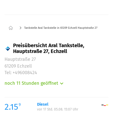
Tankstelle Aral Tankstelle in 61209 Echzell Hauptstraße 27
Preisübersicht Aral Tankstelle,
Hauptstraße 27, Echzell
Hauptstraße 27
61209 Echzell
Tel: +496008424
noch 11 Stunden geöffnet
Montag:
05:30-22:00
Dienstag:
05:30-22:00
Mittwoch:
05:30-22:00
2.15
Diesel
9
vor 17 Std. 05.08. 15:07 Uhr
Donnerstag:
05:30-22:00