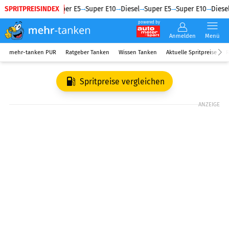
SPRITPREISINDEX
Diesel
Super E5
Super E10
Diesel
Super E5
Super E10
Diesel
powered by
Anmelden
Menü
mehr-tanken PUR
Ratgeber Tanken
Wissen Tanken
Aktuelle Spritpreise
R
Spritpreise vergleichen
ANZEIGE