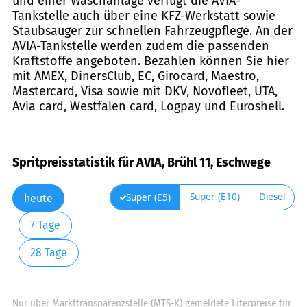
und einer Waschanlage verfügt die AVIA-
Tankstelle auch über eine KFZ-Werkstatt sowie
Staubsauger zur schnellen Fahrzeugpflege. An der
AVIA-Tankstelle werden zudem die passenden
Kraftstoffe angeboten. Bezahlen können Sie hier
mit AMEX, DinersClub, EC, Girocard, Maestro,
Mastercard, Visa sowie mit DKV, Novofleet, UTA,
Avia card, Westfalen card, Logpay und Euroshell.
Spritpreisstatistik für AVIA, Brühl 11, Eschwege
Super (E10)
Diesel
Super (E5)
heute
7 Tage
28 Tage
Nur über Markttransparenzstelle (MTS-K) gemeldete Literpreise für