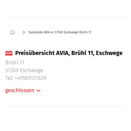
Tankstelle AVIA in 37269 Eschwege Brühl 11
Preisübersicht AVIA, Brühl 11, Eschwege
Brühl 11
37269 Eschwege
Tel: +49565131629
geschlossen
Montag:
00:00-24:00
Montag:
08:00-20:00
Dienstag:
08:00-20:00
Mittwoch:
08:00-20:00
Donnerstag:
08:00-20:00