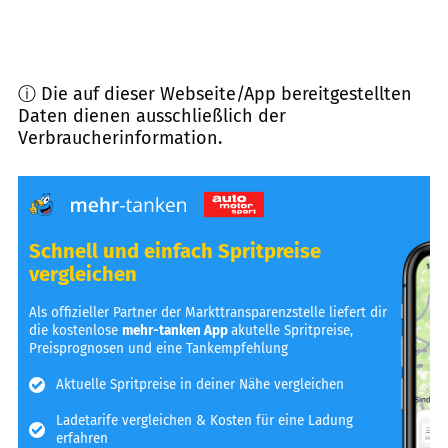
ⓘ Die auf dieser Webseite/App bereitgestellten
Daten dienen ausschließlich der
Verbraucherinformation.
Schnell und einfach Spritpreise
vergleichen
Als offizieller Partner der Markttransparenzstelle liefert dir
die kostenlose
mehr-tanken App
akutelle Spritpreise,
Preisprognosen und eine Tankempfehlung
Aktuelle Spritpreise in deiner Nähe vergleichen
Ladetarife vergleichen & Kosten für eine Ladung
erfahren