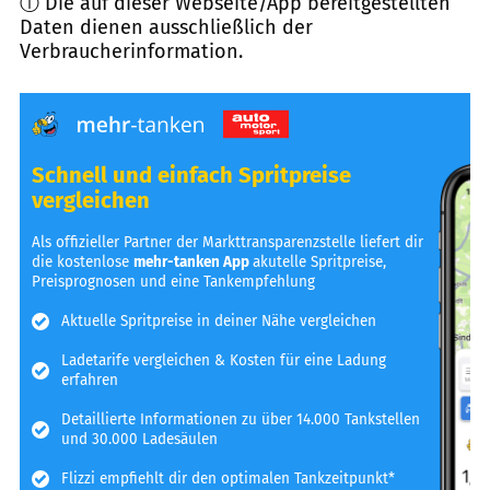
ⓘ Die auf dieser Webseite/App bereitgestellten
Daten dienen ausschließlich der
Verbraucherinformation.
Schnell und einfach Spritpreise
vergleichen
Als offizieller Partner der Markttransparenzstelle liefert dir
die kostenlose
mehr-tanken App
akutelle Spritpreise,
Preisprognosen und eine Tankempfehlung
Aktuelle Spritpreise in deiner Nähe vergleichen
Ladetarife vergleichen & Kosten für eine Ladung
erfahren
Detaillierte Informationen zu über 14.000 Tankstellen
und 30.000 Ladesäulen
Flizzi empfiehlt dir den optimalen Tankzeitpunkt*