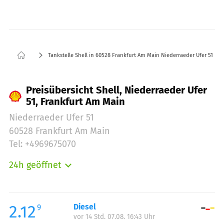
Tankstelle Shell in 60528 Frankfurt Am Main Niederraeder Ufer 51
Preisübersicht Shell, Niederraeder Ufer
51, Frankfurt Am Main
Niederraeder Ufer 51
60528 Frankfurt Am Main
Tel: +4969675070
24h geöffnet
Montag:
00:00-24:00
Dienstag:
00:00-24:00
Mittwoch:
00:00-24:00
2.12
Diesel
9
vor 14 Std. 07.08. 16:43 Uhr
Donnerstag:
00:00-24:00