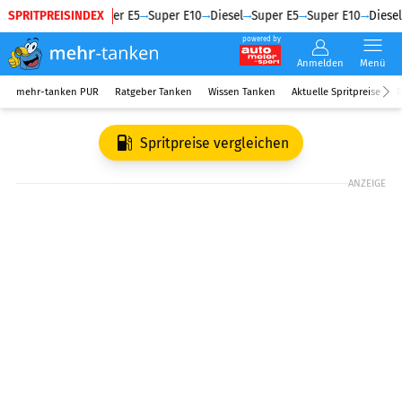
SPRITPREISINDEX
Diesel
Super E5
Super E10
Diesel
Super E5
Super E10
Diesel
powered by
Anmelden
Menü
mehr-tanken PUR
Ratgeber Tanken
Wissen Tanken
Aktuelle Spritpreise
R
Spritpreise vergleichen
ANZEIGE