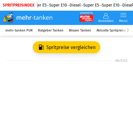
SPRITPREISINDEX
Diesel
Super E5
Super E10
Diesel
Super E5
Super E10
Diesel
powered by
Anmelden
Menü
mehr-tanken PUR
Ratgeber Tanken
Wissen Tanken
Aktuelle Spritpreise
R
Spritpreise vergleichen
ANZEIGE