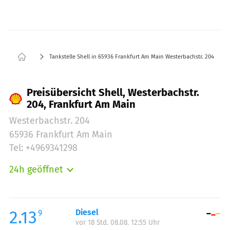
Tankstelle Shell in 65936 Frankfurt Am Main Westerbachstr. 204
Preisübersicht Shell, Westerbachstr.
204, Frankfurt Am Main
Westerbachstr. 204
65936 Frankfurt Am Main
Tel: +4969341298
24h geöffnet
Montag:
00:00-24:00
Dienstag:
00:00-24:00
Mittwoch:
00:00-24:00
2.13
Diesel
9
vor 18 Std. 08.08. 12:55 Uhr
Donnerstag:
00:00-24:00