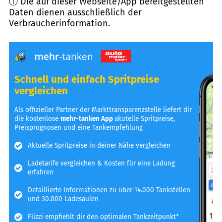
ⓘ Die auf dieser Webseite/App bereitgestellten
Daten dienen ausschließlich der
Verbraucherinformation.
Schnell und einfach Spritpreise
vergleichen
Als offizieller Partner der Markttransparenzstelle liefert dir
die kostenlose
mehr-tanken App
akutelle Spritpreise,
Preisprognosen und eine Tankempfehlung
Aktuelle Spritpreise in deiner Nähe vergleichen
Ladetarife vergleichen & Kosten für eine Ladung
erfahren
Detaillierte Informationen zu über 14.000 Tankstellen
und 30.000 Ladesäulen
Flizzi empfiehlt dir den optimalen Tankzeitpunkt*