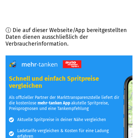
ⓘ Die auf dieser Webseite/App bereitgestellten
Daten dienen ausschließlich der
Verbraucherinformation.
Schnell und einfach Spritpreise
vergleichen
Als offizieller Partner der Markttransparenzstelle liefert dir
die kostenlose
mehr-tanken App
akutelle Spritpreise,
Preisprognosen und eine Tankempfehlung
Aktuelle Spritpreise in deiner Nähe vergleichen
Ladetarife vergleichen & Kosten für eine Ladung
erfahren