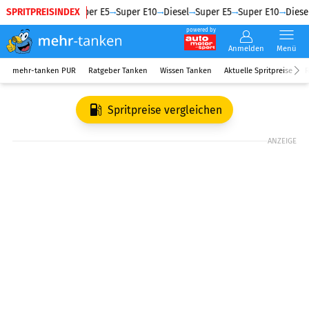
SPRITPREISINDEX
Diesel
Super E5
Super E10
Diesel
Super E5
Super E10
Diesel
powered by
Anmelden
Menü
mehr-tanken PUR
Ratgeber Tanken
Wissen Tanken
Aktuelle Spritpreise
R
Spritpreise vergleichen
ANZEIGE