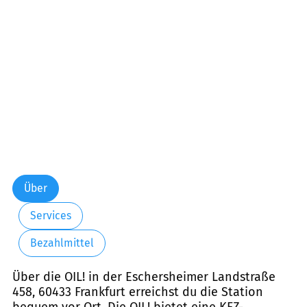
Freitag:
06:00-23:00
Samstag:
07:00-23:00
Sonntag:
07:00-22:00
Feiertag:
07:00-22:00
Über
Services
Bezahlmittel
Über die OIL! in der Eschersheimer Landstraße
458, 60433 Frankfurt erreichst du die Station
bequem vor Ort. Die OIL! bietet eine KFZ-