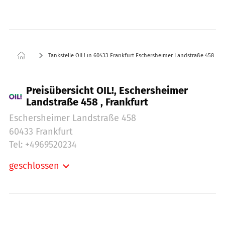
Tankstelle OIL! in 60433 Frankfurt Eschersheimer Landstraße 458
Preisübersicht OIL!, Eschersheimer
Landstraße 458 , Frankfurt
Eschersheimer Landstraße 458
60433 Frankfurt
Tel: +4969520234
geschlossen
Montag:
06:00-22:00
Dienstag:
06:00-22:00
Mittwoch:
06:00-22:00
Donnerstag:
06:00-22:00