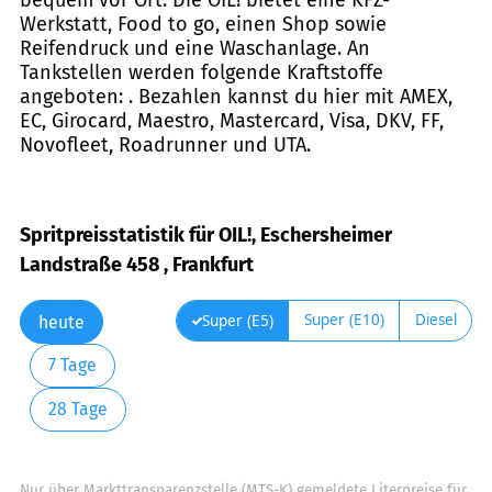
Werkstatt, Food to go, einen Shop sowie
Reifendruck und eine Waschanlage. An
Tankstellen werden folgende Kraftstoffe
angeboten: . Bezahlen kannst du hier mit AMEX,
EC, Girocard, Maestro, Mastercard, Visa, DKV, FF,
Novofleet, Roadrunner und UTA.
Spritpreisstatistik für OIL!, Eschersheimer
Landstraße 458 , Frankfurt
Super (E10)
Diesel
Super (E5)
heute
7 Tage
28 Tage
Nur über Markttransparenzstelle (MTS-K) gemeldete Literpreise für