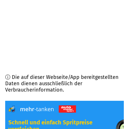
36088
Hünfeld
(
13,1
km Entfernung)
36157
Ebersburg
(
13,2
km Entfernung)
36154
Hosenfeld
(
14,6
km Entfernung)
ⓘ Die auf dieser Webseite/App bereitgestellten
Daten dienen ausschließlich der
Verbraucherinformation.
Schnell und einfach Spritpreise
vergleichen