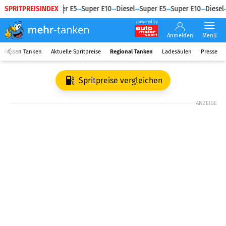
SPRITPREISINDEX
Diesel
Super E5
Super E10
Diesel
Super E5
Super E10
Diesel
powered by
Anmelden
Menü
Wissen Tanken
Aktuelle Spritpreise
Regional Tanken
Ladesäulen
Presse
Spritpreise vergleichen
ANZEIGE