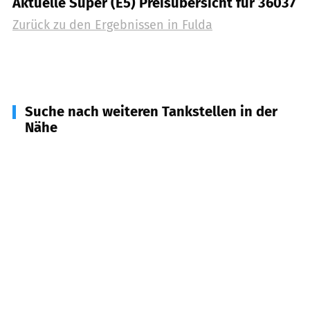
Aktuelle Super (E5) Preisübersicht für 36037
Zurück zu den Ergebnissen in
Fulda
Suche nach weiteren Tankstellen in der
Nähe
36100
Petersberg
(
4,8
km Entfernung)
36093
Künzell
(
6,3
km Entfernung)
36160
Dipperz
(
9,5
km Entfernung)
36124
Eichenzell
(
9,8
km Entfernung)
36137
Großenlüder
(
9,9
km Entfernung)
36119
Neuhof
(
12,1
km Entfernung)
36145
Hofbieber
(
13,1
km Entfernung)