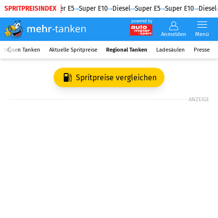
SPRITPREISINDEX
Diesel
Super E5
Super E10
Diesel
Super E5
Super E10
Diesel
powered by
Anmelden
Menü
Wissen Tanken
Aktuelle Spritpreise
Regional Tanken
Ladesäulen
Presse
Spritpreise vergleichen
ANZEIGE