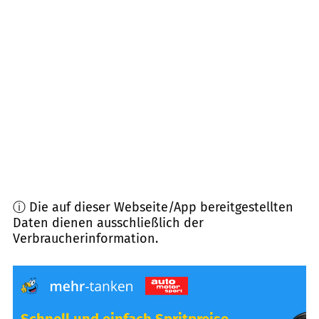
36037
Fulda
(
9,5
km Entfernung)
36124
Eichenzell
(
9,7
km Entfernung)
36039
Fulda
(
11,3
km Entfernung)
36129
Gersfeld
(
11,6
km Entfernung)
ⓘ Die auf dieser Webseite/App bereitgestellten
Daten dienen ausschließlich der
Verbraucherinformation.
Schnell und einfach Spritpreise