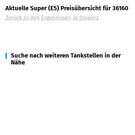
Aktuelle Super (E5) Preisübersicht für 36160
Zurück zu den Ergebnissen in
Dipperz
Suche nach weiteren Tankstellen in der
Nähe
36093
Künzell
(
4,4
km Entfernung)
36163
Poppenhausen
(
6,4
km Entfernung)
36145
Hofbieber
(
6,6
km Entfernung)
36100
Petersberg
(
7,6
km Entfernung)
36157
Ebersburg
(
8,4
km Entfernung)
36043
Fulda
(
8,9
km Entfernung)