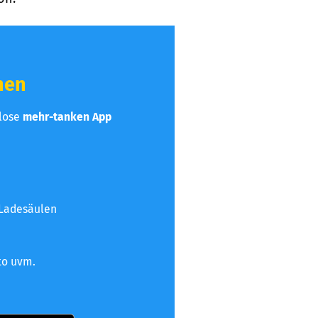
hen
nlose
mehr-tanken App
 Ladesäulen
to uvm.