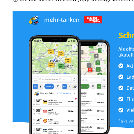
Schn
Als off
akutel
Akt
Lad
Det
Fli
Vie
*aktiv