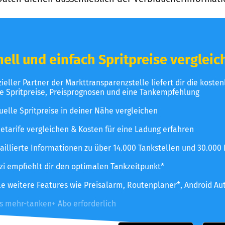
ell und einfach Spritpreise vergleic
izieller Partner der Markttransparenzstelle liefert dir die koste
le Spritpreise, Preisprognosen und eine Tankempfehlung
uelle Spritpreise in deiner Nähe vergleichen
etarife vergleichen & Kosten für eine Ladung erfahren
aillierte Informationen zu über 14.000 Tankstellen und 30.000
zzi empfiehlt dir den optimalen Tankzeitpunkt*
le weitere Features wie Preisalarm, Routenplaner*, Android Au
es mehr-tanken+ Abo erforderlich