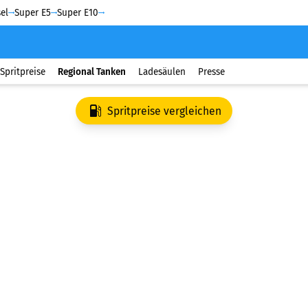
el
Super E5
Super E10
Spritpreise
Regional Tanken
Ladesäulen
Presse
Spritpreise vergleichen