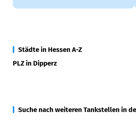
Städte in Hessen A-Z
PLZ in Dipperz
36160
Dipperz
Suche nach weiteren Tankstellen in d
36093
Künzell
(
4,4
km Entfernung)
36163
Poppenhausen
(
6,4
km Entfernung)