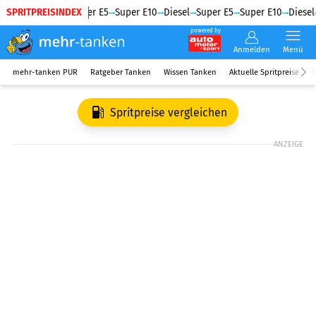
SPRITPREISINDEX
Diesel
Super E5
Super E10
Diesel
Super E5
Super E10
Diesel
powered by
Anmelden
Menü
mehr-tanken PUR
Ratgeber Tanken
Wissen Tanken
Aktuelle Spritpreise
R
Spritpreise vergleichen
ANZEIGE