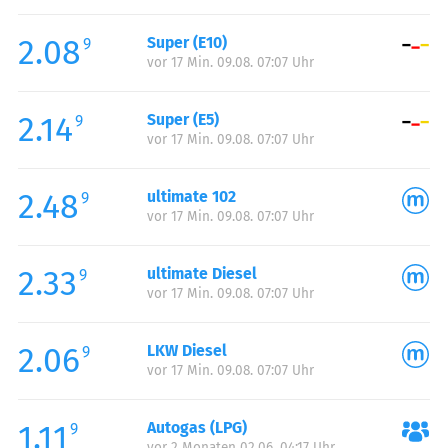
Freitag:
05:00-22:00
2.08
Super (E10)
Samstag:
06:00-22:00
9
vor 17 Min. 09.08. 07:07 Uhr
Sonntag:
07:00-22:00
2.14
Super (E5)
9
vor 17 Min. 09.08. 07:07 Uhr
2.48
ultimate 102
9
vor 17 Min. 09.08. 07:07 Uhr
2.33
ultimate Diesel
9
vor 17 Min. 09.08. 07:07 Uhr
2.06
LKW Diesel
9
vor 17 Min. 09.08. 07:07 Uhr
1.11
Autogas (LPG)
9
vor 2 Monaten 02.06. 04:17 Uhr