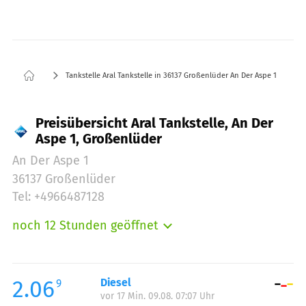
Tankstelle Aral Tankstelle in 36137 Großenlüder An Der Aspe 1
Preisübersicht Aral Tankstelle, An Der
Aspe 1, Großenlüder
An Der Aspe 1
36137 Großenlüder
Tel: +4966487128
noch 12 Stunden geöffnet
Montag:
05:00-22:00
Dienstag:
05:00-22:00
Mittwoch:
05:00-22:00
2.06
Diesel
9
vor 17 Min. 09.08. 07:07 Uhr
Donnerstag:
05:00-22:00