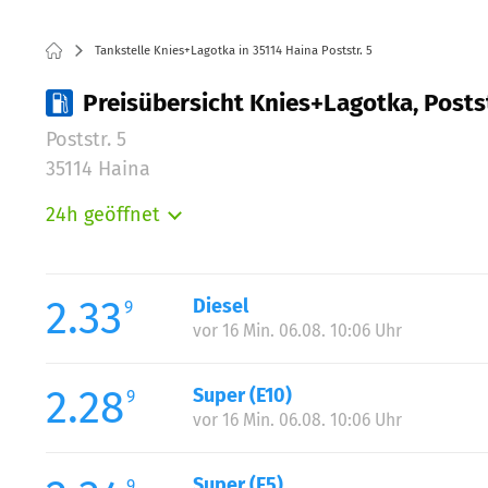
Tankstelle Knies+Lagotka in 35114 Haina Poststr. 5
Preisübersicht Knies+Lagotka, Postst
Poststr. 5
35114 Haina
24h geöffnet
Montag:
Dienstag:
Mittwoch:
2.33
Diesel
9
Donnerstag:
vor 16 Min. 06.08. 10:06 Uhr
Freitag:
Samstag:
2.28
Super (E10)
9
Sonntag:
vor 16 Min. 06.08. 10:06 Uhr
Super (E5)
9