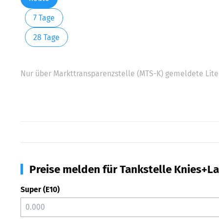
7 Tage
28 Tage
Nur über Markttransparenzstelle (MTS-K) gemeldete Liter
Preise melden für Tankstelle Knies+La
Super (E10)