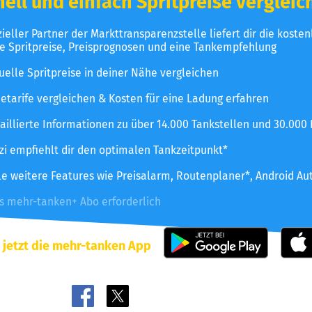
ell und einfach Spritpreise vergleic
izieller Partner der Markttransparenzstelle liefert dir die koste
le Spritpreise, Preisprognosen und eine Tankempfehlung
uelle Spritpreise in deiner Nähe vergleichen
etarife vergleichen & Kosten für eine Ladung erfahren
aillierte Informationen zu über 14.000 Tankstellen und 30.000
zzi empfiehlt dir den optimalen Tankzeitpunkt*
le weitere Features wie Preisalarm, Routenplaner*, Android Au
es mehr-tanken+ Abo erforderlich
 jetzt die mehr-tanken App