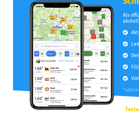
Schn
Als off
akutel
Akt
Lad
Det
Fli
Vie
*aktiv
Teste