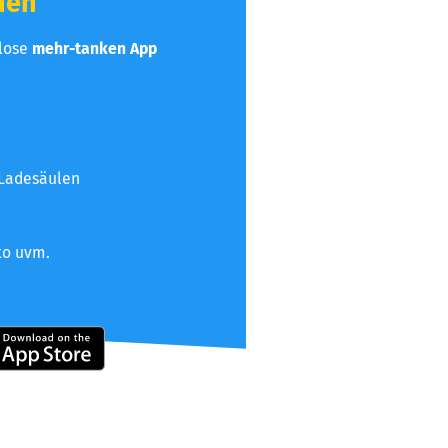
hen
nlose
mehr-tanken App
 Ladesäulen
to uvm.