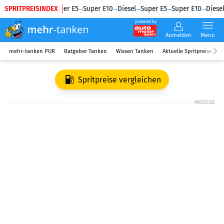
SPRITPREISINDEX
Diesel
Super E5
Super E10
Diesel
Super E5
Super E10
Diesel
powered by
Anmelden
Menü
mehr-tanken PUR
Ratgeber Tanken
Wissen Tanken
Aktuelle Spritpreise
R
Spritpreise vergleichen
ANZEIGE