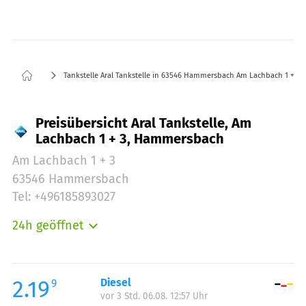
Tankstelle Aral Tankstelle in 63546 Hammersbach Am Lachbach 1 + 3
Preisübersicht Aral Tankstelle, Am
Lachbach 1 + 3, Hammersbach
Am Lachbach 1 + 3
63546 Hammersbach
Tel: +496185893027
24h geöffnet
Montag:
00:00-24:00
Dienstag:
00:00-24:00
Mittwoch:
00:00-24:00
2.19
Diesel
9
vor 3 Std. 06.08. 12:57 Uhr
Donnerstag:
00:00-24:00