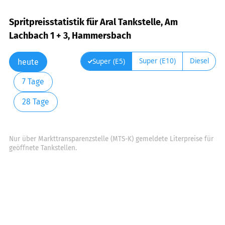
Spritpreisstatistik für Aral Tankstelle, Am
Lachbach 1 + 3, Hammersbach
Super (E10)
Diesel
Super (E5)
heute
7 Tage
28 Tage
Nur über Markttransparenzstelle (MTS-K) gemeldete Literpreise für
geöffnete Tankstellen.