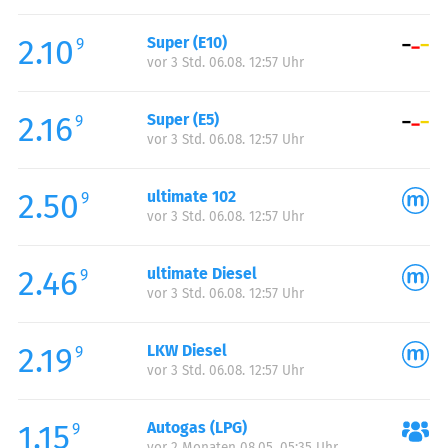
Freitag:
00:00-24:00
2.10
Super (E10)
Samstag:
00:00-24:00
9
vor 3 Std. 06.08. 12:57 Uhr
Sonntag:
00:00-24:00
2.16
Super (E5)
9
vor 3 Std. 06.08. 12:57 Uhr
2.50
ultimate 102
9
vor 3 Std. 06.08. 12:57 Uhr
2.46
ultimate Diesel
9
vor 3 Std. 06.08. 12:57 Uhr
2.19
LKW Diesel
9
vor 3 Std. 06.08. 12:57 Uhr
1.15
Autogas (LPG)
9
vor 2 Monaten 08.05. 05:35 Uhr