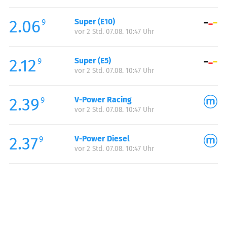
Freitag:
05:30-22:00
2.06
Super (E10)
Samstag:
07:00-22:00
9
vor 2 Std. 07.08. 10:47 Uhr
Sonntag:
08:00-22:00
Feiertag:
08:00-22:00
2.12
Super (E5)
9
vor 2 Std. 07.08. 10:47 Uhr
2.39
V-Power Racing
9
vor 2 Std. 07.08. 10:47 Uhr
2.37
V-Power Diesel
9
vor 2 Std. 07.08. 10:47 Uhr