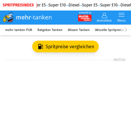
SPRITPREISINDEX
Diesel
Super E5
Super E10
Diesel
Super E5
Super E10
Diesel
powered by
Anmelden
Menü
mehr-tanken PUR
Ratgeber Tanken
Wissen Tanken
Aktuelle Spritpreise
R
Spritpreise vergleichen
ANZEIGE