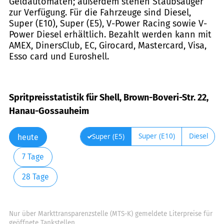
Geldautomaten; außerdem stehen Staubsauger
zur Verfügung. Für die Fahrzeuge sind Diesel,
Super (E10), Super (E5), V-Power Racing sowie V-
Power Diesel erhältlich. Bezahlt werden kann mit
AMEX, DinersClub, EC, Girocard, Mastercard, Visa,
Esso card und Euroshell.
Spritpreisstatistik für Shell, Brown-Boveri-Str. 22,
Hanau-Gossauheim
Super (E10)
Diesel
Super (E5)
heute
7 Tage
28 Tage
Nur über Markttransparenzstelle (MTS-K) gemeldete Literpreise für
geöffnete Tankstellen.