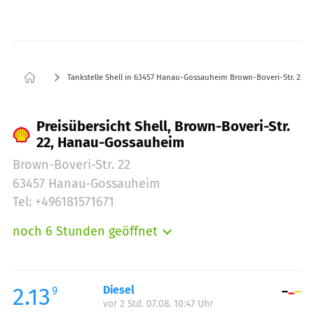
Tankstelle Shell in 63457 Hanau-Gossauheim Brown-Boveri-Str. 22
Preisübersicht Shell, Brown-Boveri-Str.
22, Hanau-Gossauheim
Brown-Boveri-Str. 22
63457 Hanau-Gossauheim
Tel: +496181571671
noch 6 Stunden geöffnet
Montag:
05:30-22:00
Dienstag:
05:30-22:00
Mittwoch:
05:30-22:00
2.13
Diesel
9
vor 2 Std. 07.08. 10:47 Uhr
Donnerstag:
05:30-22:00